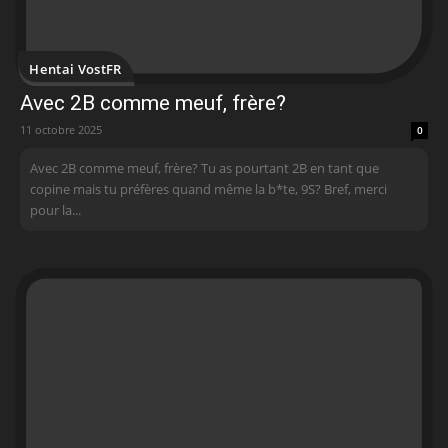
Hentai VostFR
Avec 2B comme meuf, frère?
11 octobre 2025
0
Avec 2B comme meuf, frère? Tu as pourtant 2B en tant que
copine mais tu préfères quand même la b*te, 9S? Bref, merci
pour la...