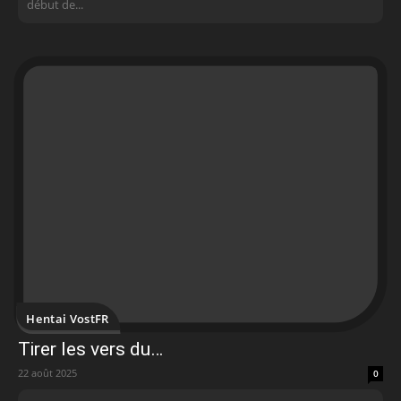
début de...
Hentai VostFR
Tirer les vers du…
22 août 2025
0