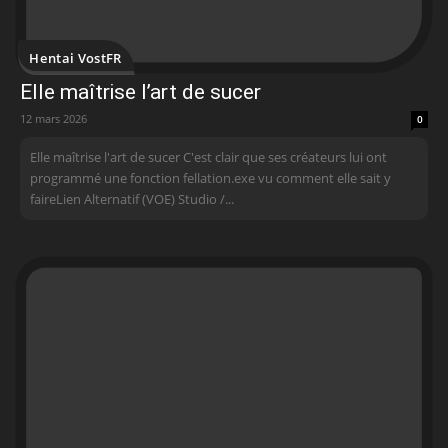
Hentai VostFR
Elle maîtrise l’art de sucer
12 mars 2026
0
Elle maîtrise l'art de sucer C'est clair que ses créateurs lui ont
programmé une fonction fellation.exe vu comment elle sait y
faireLien Alternatif (VOE) Studio /...