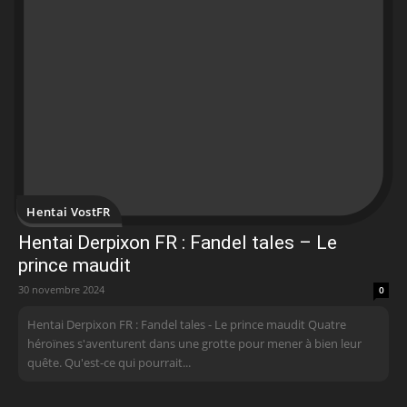
Hentai VostFR
Hentai Derpixon FR : Fandel tales – Le
prince maudit
30 novembre 2024
0
Hentai Derpixon FR : Fandel tales - Le prince maudit Quatre
héroïnes s'aventurent dans une grotte pour mener à bien leur
quête. Qu'est-ce qui pourrait...