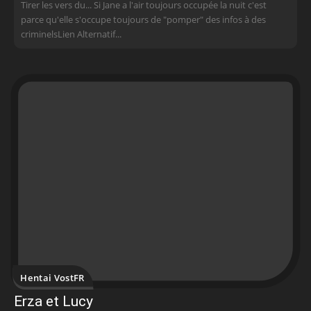
Tirer les vers du... Si Jane a l'air toujours occupée la nuit c'est
parce qu'elle s'occupe toujours de "pomper" des infos à des
criminelsLien Alternatif...
Hentai VostFR
Erza et Lucy