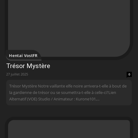
Hentai VostFR
Trésor Mystère
27 juillet 2025
0
Trésor Mystère Notre vaillante elfe noire arrivera-t-elle à bout de
la gardienne de trésor ou se soumettra-t-elle à celle-ci?Lien
Alternatif (VOE) Studio / Animateur : Kurone101,...