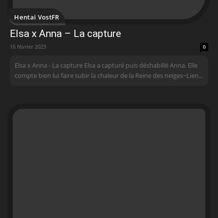
Hentai VostFR
Elsa x Anna – La capture
16 février 2025
0
Elsa x Anna - La capture Elsa a capturé puis déshabillé Anna. Elle
compte bien lui faire subir la chaleur de la Reine des neiges~ Lien...