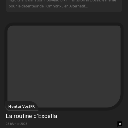
l'aguichant dans son nouveau bikini? Mission impossible même
pour le détenteur de l'OmnitrixLien Alternatif...
Hentai VostFR
La routine d’Excella
25 février 2025
0