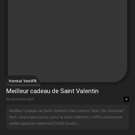
Hentai VostFR
Meilleur cadeau de Saint Valentin
20 décembre 2025
0
Meilleur cadeau de Saint Valentin Des coeurs? Non. Du chocolat?
Non. Une vraie copine, pour la Saint Valentin, t'offre une bonne
vieille pipe!Lien Alternatif (VOE) Studio...