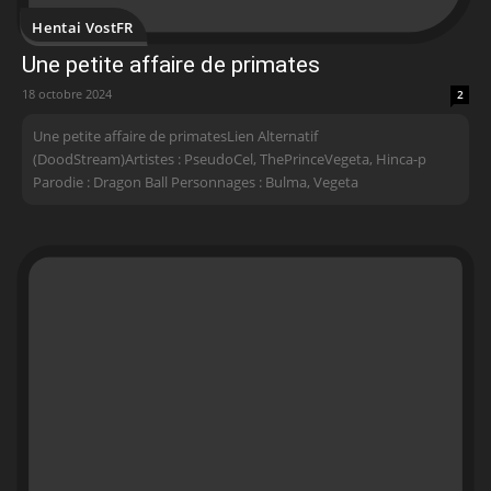
Hentai VostFR
Une petite affaire de primates
18 octobre 2024
2
Une petite affaire de primates Lien Alternatif
(DoodStream)Artistes : PseudoCel, ThePrinceVegeta, Hinca-p
Parodie : Dragon Ball Personnages : Bulma, Vegeta