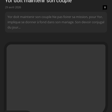
Yor doit maintenir son couple
29 avril 2026
0
Yor doit maintenir son couple Ne pas foirer sa mission, pour Yor,
implique se donner à fond dans son mariage. Son devoir conjugal
du jour...