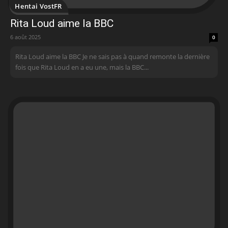
Hentai VostFR
Rita Loud aime la BBC
6 août 2025
0
Rita Loud aime la BBC Je ne sais pas à quand remonte la dernière
fois que Rita Loud en a eu une, mais la BBC...