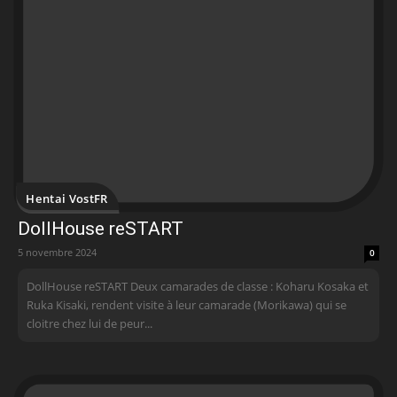
Hentai VostFR
DollHouse reSTART
5 novembre 2024
0
DollHouse reSTART Deux camarades de classe : Koharu Kosaka et
Ruka Kisaki, rendent visite à leur camarade (Morikawa) qui se
cloitre chez lui de peur...