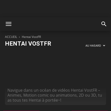
ACCUEIL
Hentai VostFR
HENTAI VOSTFR
AU HASARD
Anime Hentai
Hentai 2D
Hentai 3D
Motion Anime
Navigue dans un océan de vidéos Hentai VostFR –
Animes, Motion comic ou animations, 2D ou 3D, tu
as tous tes Hentai à portée~!