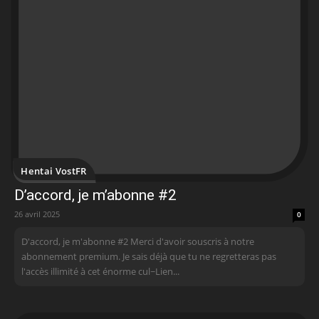
Hentai VostFR
D’accord, je m’abonne #2
26 avril 2025
0
D'accord, je m'abonne #2 Merci d'avoir souscris à notre
abonnement premium. Je sais déjà que tu ne regretteras pas
l'accès illimité à cet énorme cul~Lien...