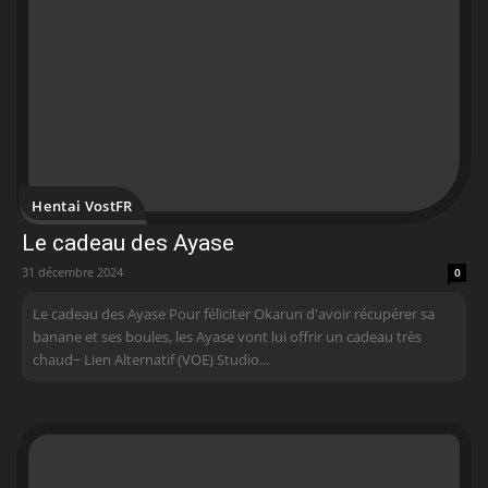
Hentai VostFR
Le cadeau des Ayase
31 décembre 2024
0
Le cadeau des Ayase Pour féliciter Okarun d'avoir récupérer sa
banane et ses boules, les Ayase vont lui offrir un cadeau très
chaud~ Lien Alternatif (VOE) Studio...