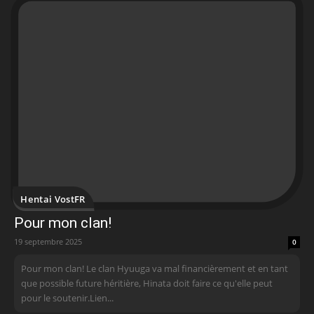
Hentai VostFR
Pour mon clan!
19 septembre 2025
0
Pour mon clan! Le clan Hyuuga va mal financièrement et en tant
que possible future héritière, Hinata doit faire ce qu'elle peut
pour le soutenir.Lien...