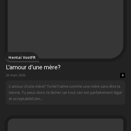
Hentai VostFR
L’amour d’une mère?
26 mars 2026
0
L'amour d'une mère? Toriel t'aime comme une mère sans être la
tienne. Tu peux donc te lâcher car tout ceci est parfaitement légal
et acceptable!Lien...