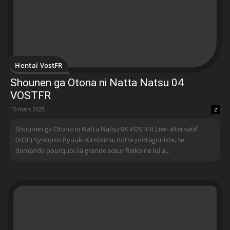
Hentai VostFR
Shounen ga Otona ni Natta Natsu 04
VOSTFR
10 mars 2025
2
Shounen ga Otona ni Natta Natsu 04 VOSTFR Lien alternatif
(VOE) Synopsis Ryuuki Kirishima, notre protagoniste, se
demande pourquoi sa grande sœur Reiko ne lui a...