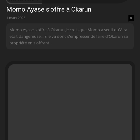
Momo Ayase s’offre à Okarun
1 mars 2025
0
Momo Ayase s'offre à Okarun Je crois que Momo a senti qu'Aira
était dangereuse... Elle va donc s'empresser de faire d'Okarun sa
propriété en s'offrant...