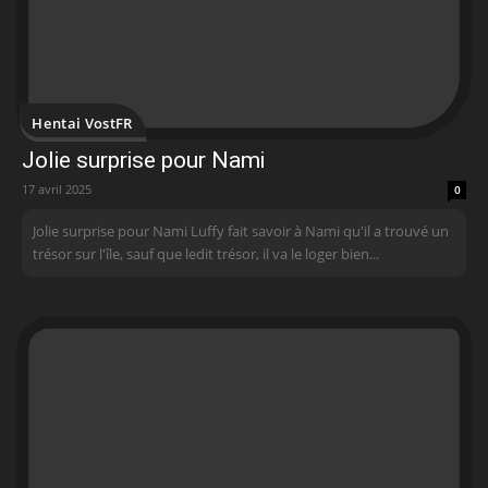
Hentai VostFR
Jolie surprise pour Nami
17 avril 2025
0
Jolie surprise pour Nami Luffy fait savoir à Nami qu'il a trouvé un
trésor sur l'île, sauf que ledit trésor, il va le loger bien...