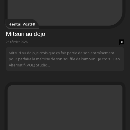
Hentai VostFR
Mitsuri au dojo
26 février 2026
0
Mitsuri au dojo Je crois que ça fait partie de son entraînement
pour parfaire la maîtrise de son souffle de l'amour... Je crois...Lien
Alternatif (VOE) Studio...