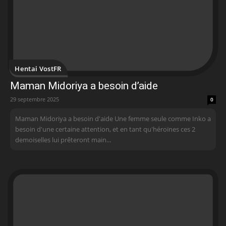
Hentai VostFR
Maman Midoriya a besoin d’aide
29 septembre 2025
0
Maman Midoriya a besoin d'aide Une femme seule comme Inko a
besoin d'une certaine attention, et en tant qu'héroïnes ces 2
demoiselles lui prêteront main...