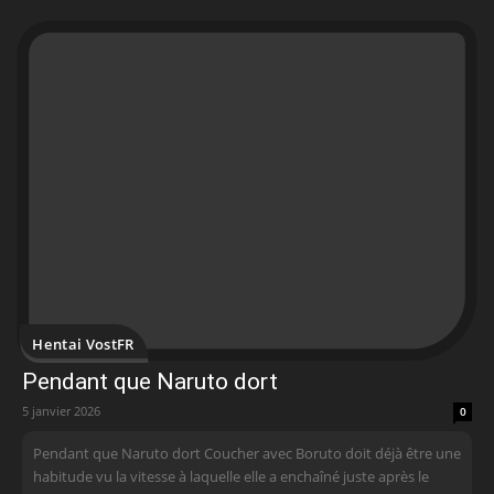
Hentai VostFR
Pendant que Naruto dort
5 janvier 2026
0
Pendant que Naruto dort Coucher avec Boruto doit déjà être une
habitude vu la vitesse à laquelle elle a enchaîné juste après le