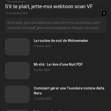
S’il te plaît, jette-moi webtoon scan VF
17 novembre 2021
0
S'il te plaît, jette-moi webtoon scans (VF) Ici tu as tous les scans
sortis de S'il te plaît, jette-moi et traduits en français. On va en...
La routine de nuit de Widowmaker
9 février 2025
Mi-été : Le rêve d’une Nuit PDF
9 juillet 2024
Comment gérer une Tsundere comme Akita
Neru
27 juillet 2025