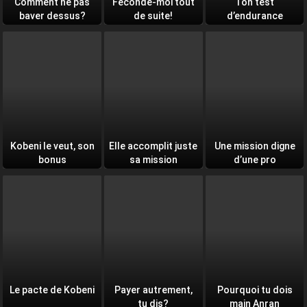
Comment ne pas
Féconde-moi tout
Ton test
baver dessus?
de suite!
d’endurance
quotidien
Kobeni le veut, son
Elle accomplit juste
Une mission digne
bonus
sa mission
d’une pro
Le pacte de Kobeni
Payer autrement,
Pourquoi tu dois
tu dis?
main Anran