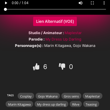
Lien Alternatif (VOE)
Studio / Animateur :
Maplestar
Parodie :
My Dress Up Darling
Personnage(s) :
Marin Kitagawa, Gojo Wakana
6
0
TAGS
Cosplay
Gojo Wakana
Gros seins
Maplestar
Marin Kitagawa
My dress up darling
Rêve
Teasing