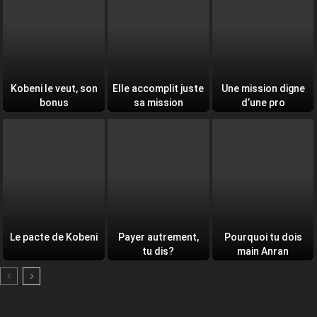
Kobeni le veut, son
Elle accomplit juste
Une mission digne
bonus
sa mission
d’une pro
Le pacte de Kobeni
Payer autrement,
Pourquoi tu dois
tu dis?
main Anran