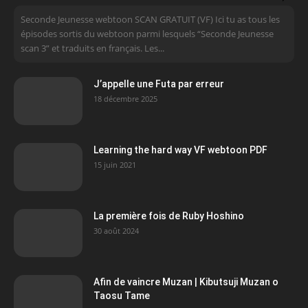
Seconde Jeunesse webtoon SCAN GRATUIT (VF) Ici tu as tous les
épisodes sortis du webtoon parmi lesquels “Seconde Jeunesse
scan 3” et traduits en français. Les...
J’appelle une Futa par erreur
18 décembre 2025
Learning the hard way VF webtoon PDF
15 juin 2021
La première fois de Ruby Hoshino
30 août 2024
Afin de vaincre Muzan | Kibutsuji Muzan o
Taosu Tame