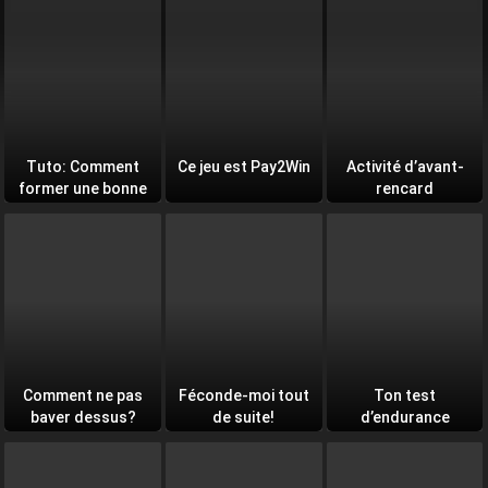
Tuto: Comment
Ce jeu est Pay2Win
Activité d’avant-
former une bonne
rencard
équipe
Comment ne pas
Féconde-moi tout
Ton test
baver dessus?
de suite!
d’endurance
quotidien