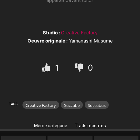
apparaît devant toi…?
Studio :
Creative Factory
Oeuvre originale :
Yamanashi Musume
1
0
TAGS
Creative Factory
Succube
Succubus
Même catégorie
Trads récentes