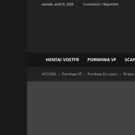
samedi, août 8, 2026
Connexion / Rejoindre
Onvatrad
Hentai
HENTAI VOSTFR
PORNHWA VF
SCA
ACCUEIL
Pornhwa VF
Pornhwa En cours
Drake 