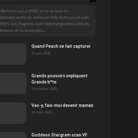
Fille Hors-La-Loi (PDF) Ici tu as tous les
épisodes sortis du webtoon Fille Hors-La-Loi scan
(PDF). Les chapitres sont téléchargeables juste en-
dessous et tu auras plus...
Quand Peach se fait capturer
22 juin 2026
Grands pouvoirs impliquent
Grande b*te
19 octobre 2025
Vas-y, fais-moi devenir maman
24 mars 2026
Goddess Stargram scan VF