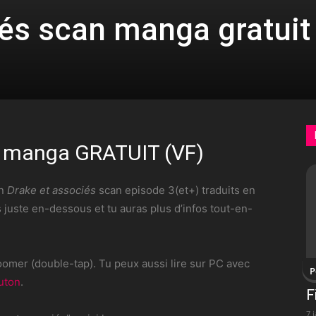
iés scan manga gratuit
n manga GRATUIT (VF)
on
Drake et associés
scan episode 3(et+) traduits en
 juste en-dessous et tu auras plus d’infos tout-en-
omer (double-tap). Tu peux aussi lire sur PC avec
P
uton
.
F
7 