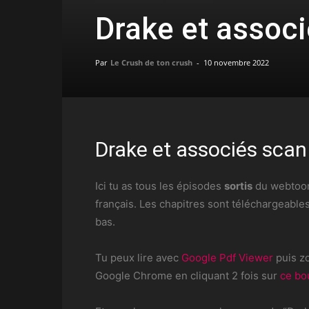
Drake et assoc
Par
Le Crush de ton crush
-
10 novembre 2022
Drake et associés sca
Ici tu as tous les épisodes
sortis
du webto
français. Les chapitres sont téléchargeables
bas.
Tu peux lire avec
Google Pdf Viewer
puis zo
Google Chrome en cliquant 2 fois sur
ce bo