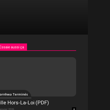
Essaie aussi ça
ornhwa Terminés
ille Hors-La-Loi (PDF)
janvier 2026
0