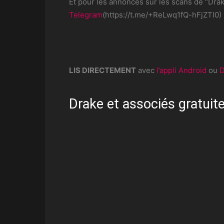
Et pour les annonces sur les scans de “Drake
Telegram
(https://t.me/+ReLwq1fQ-hFjZTI0)
LIS DIRECTEMENT
avec
l’appli Android
ou
D
Drake et associés gratuite