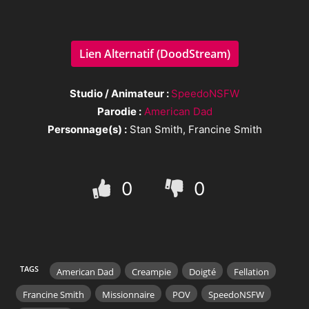
Lien Alternatif (DoodStream)
Studio / Animateur :
SpeedoNSFW
Parodie :
American Dad
Personnage(s) :
Stan Smith, Francine Smith
0
0
TAGS
American Dad
Creampie
Doigté
Fellation
Francine Smith
Missionnaire
POV
SpeedoNSFW