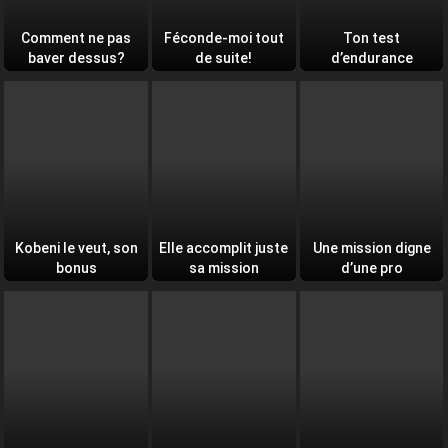
Comment ne pas
Féconde-moi tout
Ton test
baver dessus?
de suite!
d’endurance
quotidien
Kobeni le veut, son
Elle accomplit juste
Une mission digne
bonus
sa mission
d’une pro