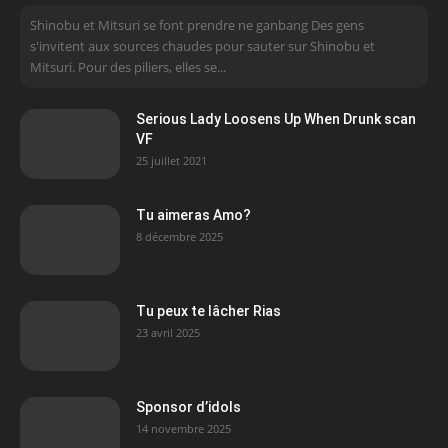
Shinobu et Mitsuri se font prendre ne ganbang Des gens
s'invitent aux sources chaudes pour sauter sur Shinobu et
Mitsuri. Pour des piliers, elles se...
Serious Lady Loosens Up When Drunk scan
VF
25 juillet 2021
Tu aimeras Amo?
8 décembre 2025
Tu peux te lâcher Rias
23 avril 2025
Sponsor d’idols
14 novembre 2025