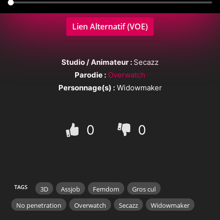
Lien Alternatif (VOE)
Studio / Animateur :
Secazz
Parodie :
Overwatch
Personnage(s) :
Widowmaker
0
0
TAGS
3D
Assjob
Femdom
Gros cul
No penetration
Overwatch
Secazz
Widowmaker