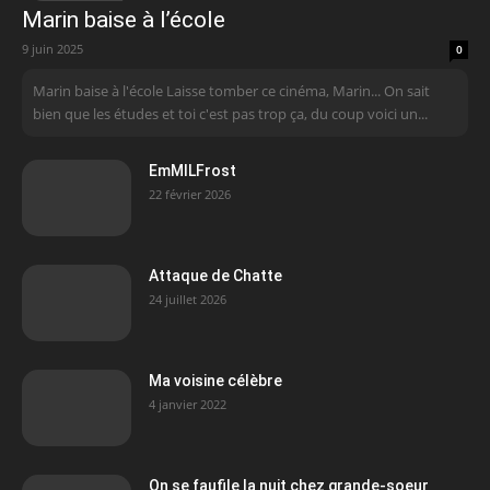
Marin baise à l’école
9 juin 2025
0
Marin baise à l'école Laisse tomber ce cinéma, Marin... On sait
bien que les études et toi c'est pas trop ça, du coup voici un...
EmMILFrost
22 février 2026
Attaque de Chatte
24 juillet 2026
Ma voisine célèbre
4 janvier 2022
On se faufile la nuit chez grande-soeur