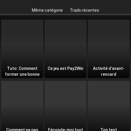
Même catégorie
Trads récentes
Tuto: Comment
Ce jeu est Pay2Win
Activité d’avant-
former une bonne
rencard
équipe
Comment ne pas
Féconde-moi tout
Ton test