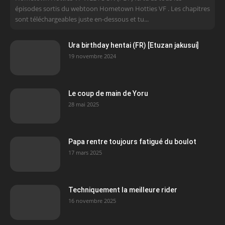
épisodes sortis du webtoon Hometown Hotties VF . Les chapitres
sont téléchargeables juste en-dessous et tu...
Ura birthday hentai (FR) [Etuzan jakusui]
19 novembre 2024
Le coup de main de Yoru
28 mai 2025
Papa rentre toujours fatigué du boulot
17 mars 2025
Techniquement la meilleure rider
16 novembre 2025