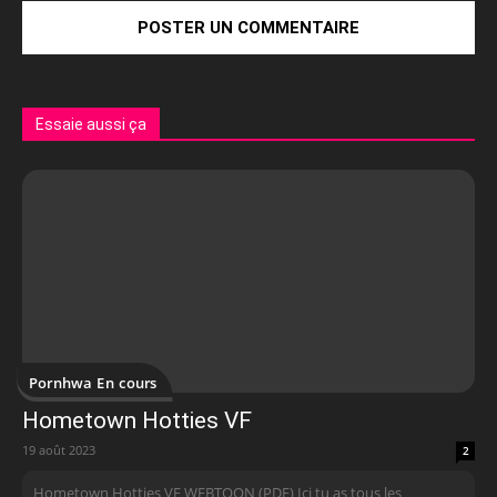
Essaie aussi ça
Pornhwa En cours
Hometown Hotties VF
19 août 2023
2
Hometown Hotties VF WEBTOON (PDF) Ici tu as tous les