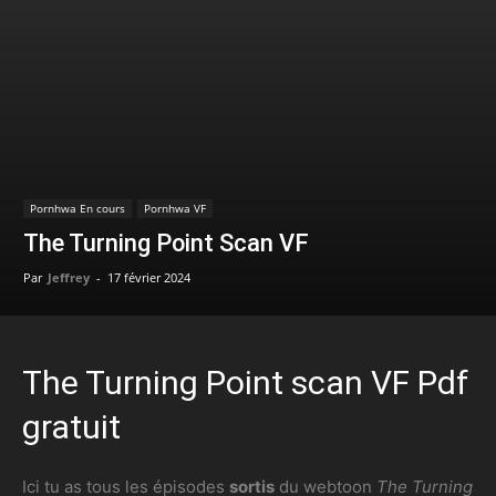
Pornhwa En cours
Pornhwa VF
The Turning Point Scan VF
Par
Jeffrey
-
17 février 2024
The Turning Point scan VF Pdf
gratuit
Ici tu as tous les épisodes
sortis
du webtoon
The Turning