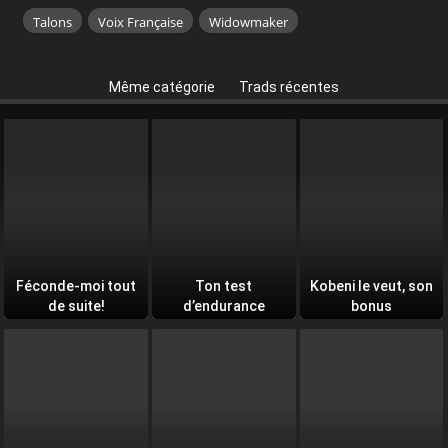
Talons
Voix Française
Widowmaker
Même catégorie
Trads récentes
Féconde-moi tout
Ton test
Kobeni le veut, son
de suite!
d’endurance
bonus
quotidien