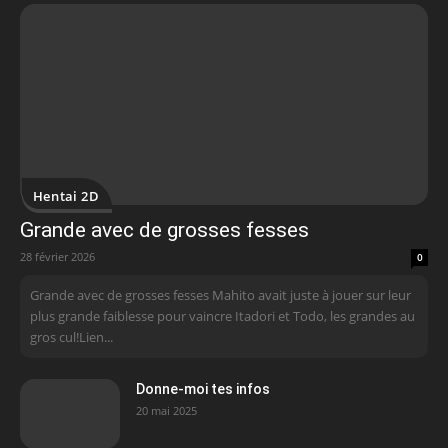
Hentai 2D
Grande avec de grosses fesses
28 février 2026
0
Grande avec de grosses fesses Mahito avait juste à jouer sur leur
plus grande faiblesse pour vaincre Itadori et Todo, les grandes au
gros cul!Lien...
Donne-moi tes infos
20 mai 2025