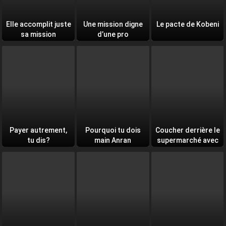
Elle accomplit juste
Une mission digne
Le pacte de Kobeni
sa mission
d’une pro
Payer autrement,
Pourquoi tu dois
Coucher derrière le
tu dis?
main Anran
supermarché avec
toi