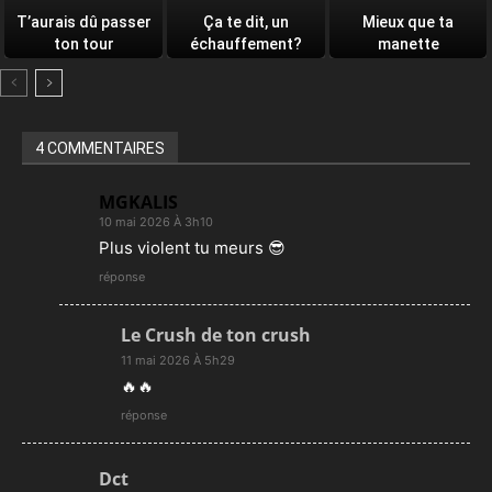
T’aurais dû passer
Ça te dit, un
Mieux que ta
ton tour
échauffement?
manette
4 COMMENTAIRES
MGKALIS
10 mai 2026 À 3h10
Plus violent tu meurs 😎
réponse
Le Crush de ton crush
11 mai 2026 À 5h29
🔥🔥
réponse
Dct