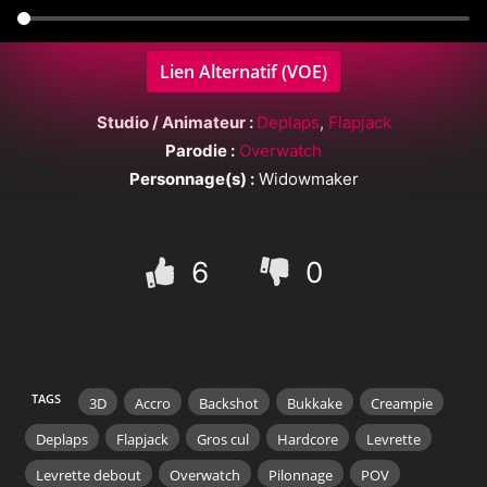
Lien Alternatif (VOE)
Studio / Animateur :
Deplaps
,
Flapjack
Parodie :
Overwatch
Personnage(s) :
Widowmaker
6
0
TAGS
3D
Accro
Backshot
Bukkake
Creampie
Deplaps
Flapjack
Gros cul
Hardcore
Levrette
Levrette debout
Overwatch
Pilonnage
POV