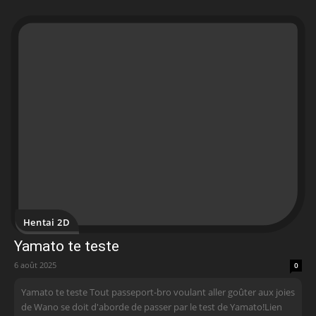
Hentai 2D
Yamato te teste
6 août 2025
0
Yamato te teste Tout passeport-bro voulant aller goûter aux joies
de Wano se doit d'aborde de passer par le test de Yamato!Lien