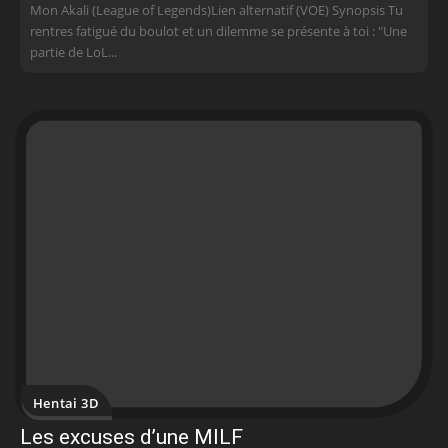
Mon Akali (League of Legends)Lien alternatif (VOE) Synopsis Tu
rentres fatigué du boulot et un dilemme se présente à toi : "Une
partie de LoL...
Hentai 3D
Les excuses d’une MILF