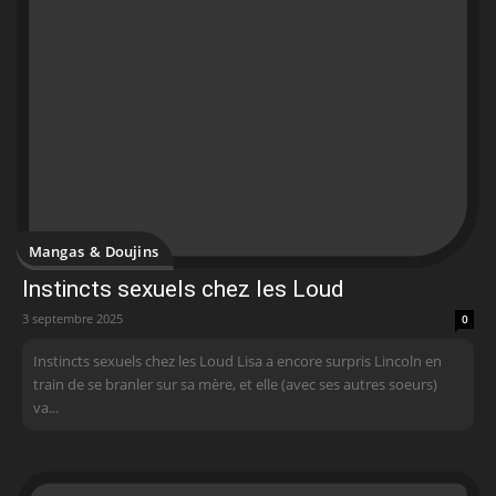
Mangas & Doujins
Instincts sexuels chez les Loud
3 septembre 2025
0
Instincts sexuels chez les Loud Lisa a encore surpris Lincoln en
train de se branler sur sa mère, et elle (avec ses autres soeurs)
va...