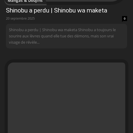
Mangas & Doujins
Shinobu a perdu | Shinobu wa maketa
20 septembre 2025
0
Shinobu a perdu | Shinobu wa maketa Shinobu a toujours le
sourire aux lèvres quand elle tue des démons, mais son vrai
visage de révèle...