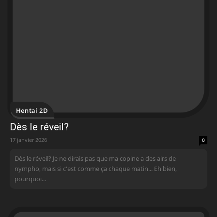
Hentai 2D
Dès le réveil?
17 janvier 2026
0
Dès le réveil? Je ne dirais pas que ma copine a des airs de
nympho, mais si c'est comme ça chaque matin... Eh bien,
pourquoi...