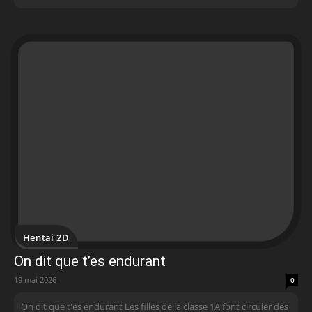
Hentai 2D
On dit que t’es endurant
19 mai 2026
0
On dit que t'es endurant Les filles de la classe 1A font circuler des