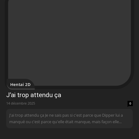
Hentai 2D
J’ai trop attendu ça
14 décembre 2025
0
J'ai trop attendu ça Je ne sais pas si c'est parce que Dipper lui a
manqué ou c'est parce qu'elle était manque, mais façon elle...