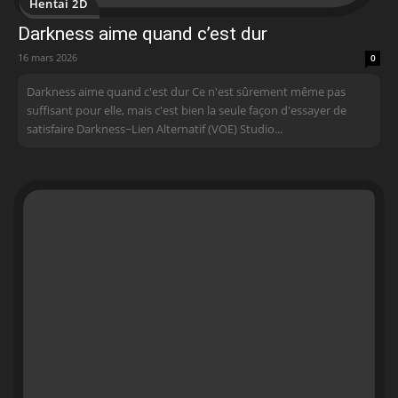
Hentai 2D
Darkness aime quand c’est dur
16 mars 2026
0
Darkness aime quand c'est dur Ce n'est sûrement même pas
suffisant pour elle, mais c'est bien la seule façon d'essayer de
satisfaire Darkness~Lien Alternatif (VOE) Studio...