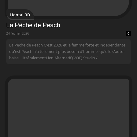
Hentai 3D
La Pêche de Peach
24 février 2026
0
La Pêche de Peach C'est 2026 et la femme forte et indépendante
qu'est Peach n'a tellement plus besoin d'homme, qu'elle s'auto-
baise... littéralementLien Alternatif (VOE) Studio /...