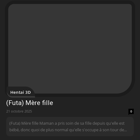
Hentai 3D
(Futa) Mère fille
21 octobre 2025
0
(Futa) Mère fille Maman a pris soin de sa fille depuis qu'elle est
bébé, donc quoi de plus normal qu'elle s'occupe à son tour de...