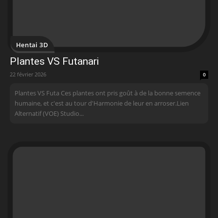
Hentai 3D
Plantes VS Futanari
22 février 2026
0
Plantes VS Futa Ces plantes ont pris goût à de la bonne semence
humaine, et c'est au tour d'Harmonie de leur en arroser.Lien
Alternatif (VOE) Studio...