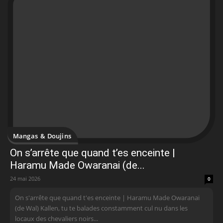
Mangas & Doujins
On s’arrête que quand t’es enceinte |
Haramu Made Owaranai (de...
24 mai 2026
0
On s'arrête que quand t'es enceinte | Haramu Made Owaranai
(de Wal) Kallen, tu te balades constamment cul nu dans les
locaux des chevaliers noirs...