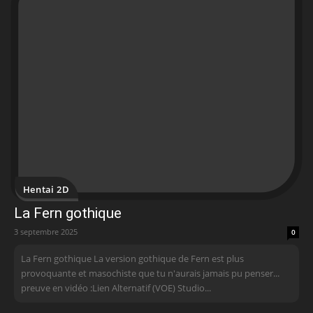
Hentai 2D
La Fern gothique
3 septembre 2025
0
La Fern gothique La version gothique de Fern est plus
provoquante et masochiste que tu n'aurais jamais pu penser...
preuve en vidéo :Lien Alternatif (VOE) Studio...