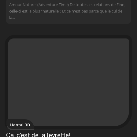
Amour Naturel (Adventure Time) De toutes les relations de Finn,
celle-ci est la plus "naturelle"; Et ce n'est pas parce que le cul de
la...
Hentai 3D
Ça, c’est de la levrette!