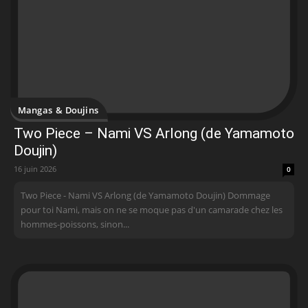
Mangas & Doujins
Two Piece – Nami VS Arlong (de Yamamoto
Doujin)
16 juin 2026
0
Two Piece - Nami VS Arlong (de Yamamoto Doujin) Dommage
pour toi Nami, mais on ne se moque pas d'un camarade chez les
hommes-poissons, sinon...