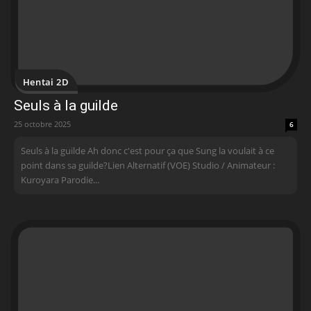
Hentai 2D
Seuls à la guilde
25 octobre 2025
6
Seuls à la guilde Ah donc c'est pour ça que Sung la voulait à ce
point dans sa guilde?Lien Alternatif (VOE) Studio / Animateur :
Kuroyara Parodie...