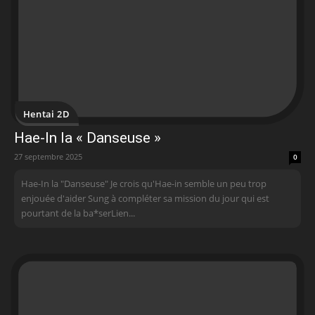
Hentai 2D
Hae-In la « Danseuse »
27 septembre 2025
0
Hae-In la "Danseuse" Je crois qu'Hae-in semble un peu trop
enjouée d'aider Sung à compléter sa mission du jour qui est
pourtant de la ba*serLien...