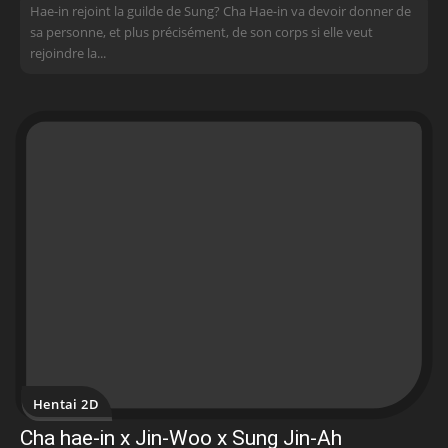
Hae-in rejoint la guilde de Sung? Cha Hae-in va devoir donner de
sa personne, et plus précisément, de son corps si elle veut
rejoindre la...
Hentai 2D
Cha hae-in x Jin-Woo x Sung Jin-Ah