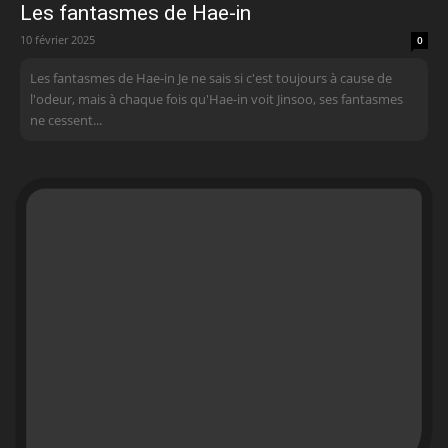
Les fantasmes de Hae-in
10 février 2025
0
Les fantasmes de Hae-in Je ne sais si c'est toujours à cause de
l'odeur, mais à chaque fois qu'Hae-in voit Jinsoo, ses fantasmes
ne cessent...