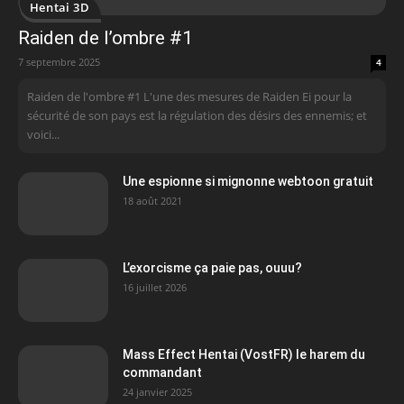
Hentai 3D
Raiden de l’ombre #1
7 septembre 2025
4
Raiden de l'ombre #1 L'une des mesures de Raiden Ei pour la
sécurité de son pays est la régulation des désirs des ennemis; et
voici...
Une espionne si mignonne webtoon gratuit
18 août 2021
L’exorcisme ça paie pas, ouuu?
16 juillet 2026
Mass Effect Hentai (VostFR) le harem du
commandant
24 janvier 2025