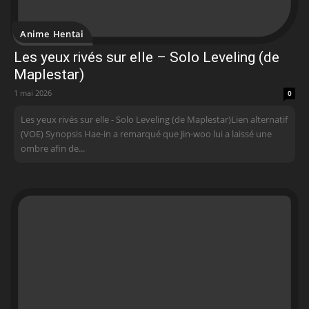
Anime Hentai
Les yeux rivés sur elle – Solo Leveling (de
Maplestar)
1 mai 2026
0
Les yeux rivés sur elle - Solo Leveling (de Maplestar)Lien alternatif
(VOE) Synopsis Hae-in a remarqué que Jin-woo lui a laissé une
ombre afin de...