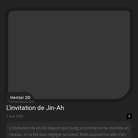
Hentai 2D
L’invitation de Jin-Ah
7 mai 2025
0
L'invitation de Jin-Ah Depuis que Sung a commencé sa montée en
niveau, il n'a fait que négliger sa soeur. Mais aujoud'hui elle n'en