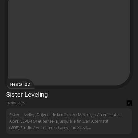
Hentai 2D
Sister Leveling
16 mai 2025
0
Sister Leveling Objectif de la mission : Mettre Jin-Ah enceinte...
Alors, LÈVE-TOI et ba*se-la jusqu'à la fin!Lien Alternatif
(VOE) Studio / Animateur : Lacey and Xitzal,...