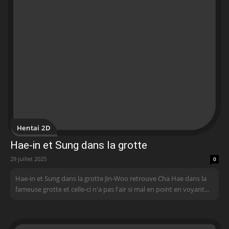
Hentai 2D
Hae-in et Sung dans la grotte
29 juillet 2025
0
Hae-in et Sung dans la grotte Jin-Woo retrouve Cha Hae dans la
fameuse grotte et celle-ci n'a pas l'air si mal en point en voyant...