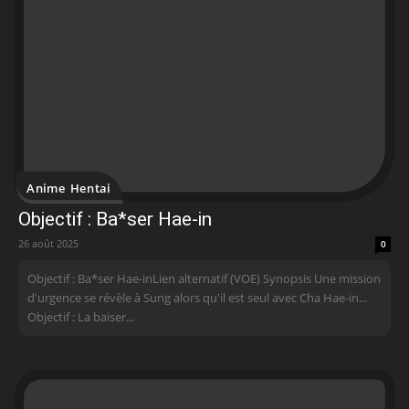
Anime Hentai
Objectif : Ba*ser Hae-in
26 août 2025
0
Objectif : Ba*ser Hae-inLien alternatif (VOE) Synopsis Une mission
d'urgence se révèle à Sung alors qu'il est seul avec Cha Hae-in...
Objectif : La baiser...