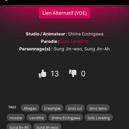
Lien Alternatif (VOE)
Studio / Animateur :
Shiina Ecchigawa
Parodie :
Solo Leveling
Personnage(s) :
Sung Jin-woo, Sung Jin-Ah
13
0
TAGS
Ahegao
Creampie
Gros cul
Gros seins
Inceste
Levrette
Shiina Ecchigawa
Solo Leveling
Sung Jin-Ah
Sung Jin-woo