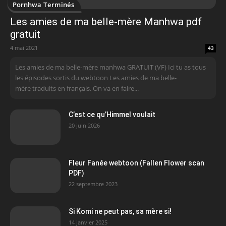
Pornhwa Terminés
Les amies de ma belle-mère Manhwa pdf
gratuit
4 mai 2021
43
Les amies de ma belle-mère manhwa GRATUIT (VF) Ici tu as tous
les épisodes sortis du webtoon Les amies de ma belle-
mère traduits en français. On va en faire...
C’est ce qu’Himmel voulait
20 juin 2026
Fleur Fanée webtoon (Fallen Flower scan
PDF)
22 septembre 2023
Si Komi ne peut pas, sa mère si!
14 janvier 2025