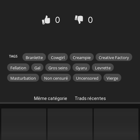
0
0
TAGS
Branlette
Cowgirl
Creampie
Creative Factory
Fellation
Gal
Gros seins
Gyaru
Levrette
Masturbation
Non censuré
Uncensored
Vierge
Même catégorie
Trads récentes