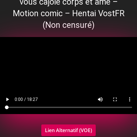
vous cajôle corps et âme –
Motion comic – Hentai VostFR
(Non censuré)
Lien Alternatif (VOE)