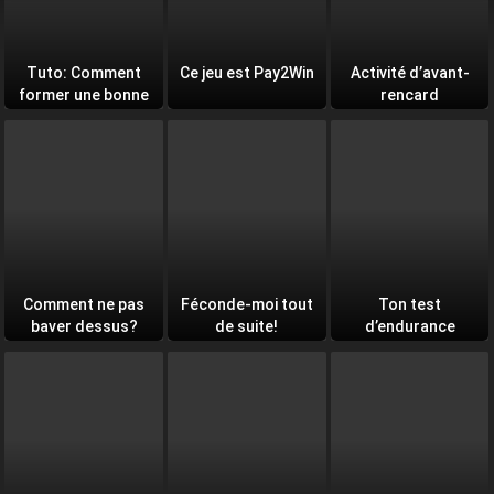
Tuto: Comment
Ce jeu est Pay2Win
Activité d’avant-
former une bonne
rencard
équipe
Comment ne pas
Féconde-moi tout
Ton test
baver dessus?
de suite!
d’endurance
quotidien