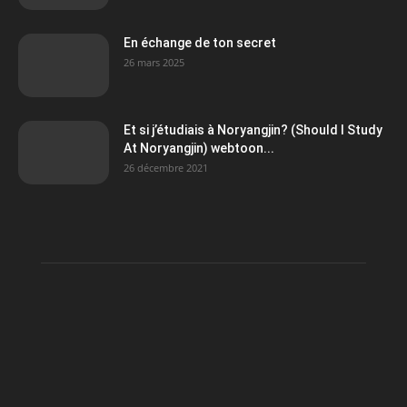
En échange de ton secret
26 mars 2025
Et si j’étudiais à Noryangjin? (Should I Study
At Noryangjin) webtoon...
26 décembre 2021