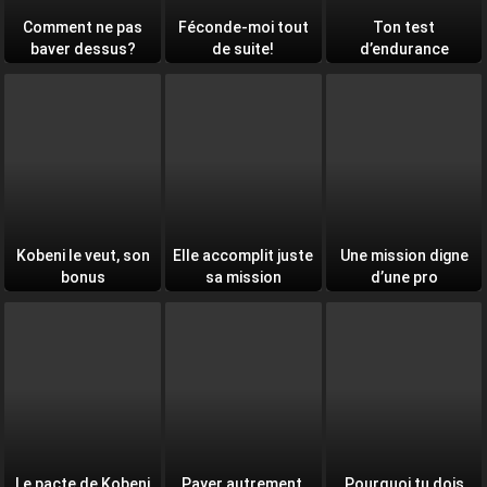
Comment ne pas
Féconde-moi tout
Ton test
baver dessus?
de suite!
d’endurance
quotidien
Kobeni le veut, son
Elle accomplit juste
Une mission digne
bonus
sa mission
d’une pro
Le pacte de Kobeni
Payer autrement,
Pourquoi tu dois