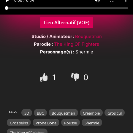
Lien Alternatif (VOE)
Studio / Animateur :
Bouquetman
Parodie :
The King OF Fighters
Personnage(s) :
Shermie
1
0
TAGS
3D
BBC
Bouquetman
Creampie
Gros cul
Gros seins
Prone Bone
Rousse
Shermie
The King of Fighters