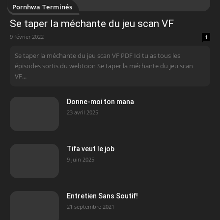
Pornhwa Terminés
Se taper la méchante du jeu scan VF
9 février 2022
1
Se taper la méchante du jeu scan VF PDF Ici tu as tous les
épisodes sortis du webtoon Se taper la méchante du jeu scan
VF...
Donne-moi ton mana
23 avril 2025
Tifa veut le job
9 juin 2025
Entretien Sans Soutif!
21 septembre 2021