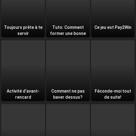
Toujours prête à te
Tuto: Comment
Ce jeu est Pay2Win
servir
former une bonne
équipe
Activité d’avant-
Comment ne pas
Féconde-moi tout
rencard
baver dessus?
de suite!