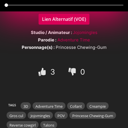
Lien Alternatif (VOE)
Studio / Animateur :
Jojomingles
Parodie :
Adventure Time
Personnage(s) :
Princesse Chewing-Gum
3
0
TAGS
3D
Adventure Time
Collant
Creampie
Gros cul
Jojomingles
POV
Princesse Chewing-Gum
Reverse cowgirl
Talons