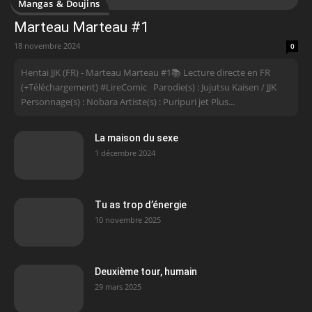
Mangas & Doujins
Marteau Marteau #1
18 novembre 2024
0
Hentai JJK (FR) - Marteau Marteau #1📚 Lecture directe en FR
(+Téléchargement) #LireComic Parodie(s) : Jujutsu Kaisen / JJK
Personnage(s) : Nobara Artiste(s) : Puripuri jet Plus...
La maison du sexe
1 décembre 2024
Tu as trop d’énergie
10 novembre 2025
Deuxième tour, humain
29 mars 2025