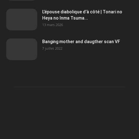
L’épouse diabolique d’à côté | Tonari no
Heya no Inma Tsuma...
13 mars 2026
Banging mother and daugther scan VF
7 juillet 2022