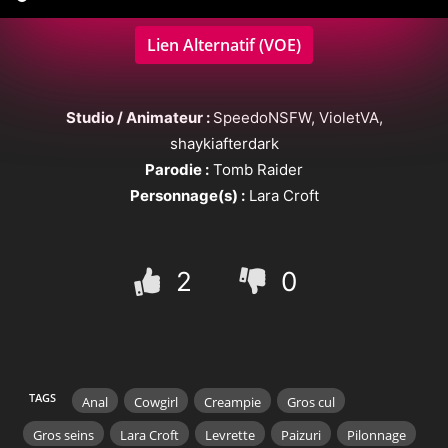
Lien Alternatif (VOE)
Studio / Animateur :
SpeedoNSFW, VioletVA,
shaykiafterdark
Parodie :
Tomb Raider
Personnage(s) :
Lara Croft
2
0
TAGS
Anal
Cowgirl
Creampie
Gros cul
Gros seins
Lara Croft
Levrette
Paizuri
Pilonnage