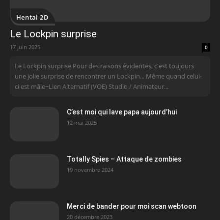
Hentai 2D
Le Lockpin surprise
17 juin 2025
0
Le Lockpin surprise Pour des raisons évidentes, c'est toujours
une jolie surprise de rencontrer un Lockpin... Même quand celui-
ci est mâle~Lien Alternatif (VOE) Studio / Animateur...
C’est moi qui lave papa aujourd’hui
12 mai 2025
Totally Spies – Attaque de zombies
19 novembre 2024
Merci de bander pour moi scan webtoon
20 décembre 2023