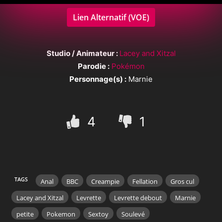
Lien Alternatif (VOE)
Studio / Animateur :
Lacey and Xitzal
Parodie :
Pokémon
Personnage(s) :
Marnie
4
1
TAGS
Anal
BBC
Creampie
Fellation
Gros cul
Lacey and Xitzal
Levrette
Levrette debout
Marnie
petite
Pokemon
Sextoy
Soulevé