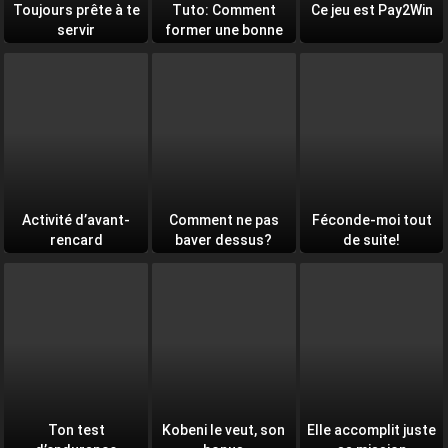
Toujours prête à te
Tuto: Comment
Ce jeu est Pay2Win
servir
former une bonne
équipe
Activité d’avant-
Comment ne pas
Féconde-moi tout
rencard
baver dessus?
de suite!
Ton test
Kobeni le veut, son
Elle accomplit juste