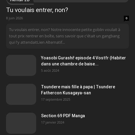
Tu voulais entrer, non?
8 juin 2026
0
Tu voulais entrer, non? Notre innocente petite goblin voulait à
tout prix rentrer en boîte, sans savoir que c'était un gangbang
qui l'y attendaitLien Alternatif...
Yoasobi Gurashi! episode 4 Vostfr (Habiter
dans une chambre de baise...
5 août 2024
Tsundere mais fille à papa | Tsundere
Fathercon Kusagaya-san
17 septembre 2025
Section 69 PDF Manga
17 janvier 2024