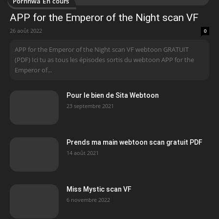
Pornhwa En cours
APP for the Emperor of the Night scan VF
26 août 2022
0
APP for the Emperor of the Night scan VF webtoon GRATUIT
(PDF) Ici tu as tous les épisodes sortis du webtoon APP for the
Emperor of...
Pour le bien de Sita Webtoon
23 septembre 2021
Prends ma main webtoon scan gratuit PDF
14 août 2021
Miss Mystic scan VF
6 novembre 2022