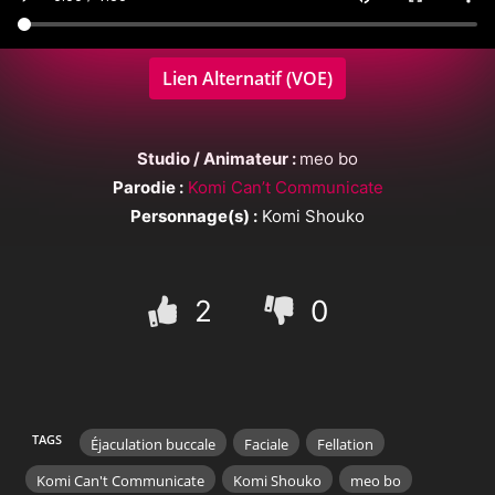
Lien Alternatif (VOE)
Studio / Animateur :
meo bo
Parodie :
Komi Can’t Communicate
Personnage(s) :
Komi Shouko
2
0
TAGS
Éjaculation buccale
Faciale
Fellation
Komi Can't Communicate
Komi Shouko
meo bo