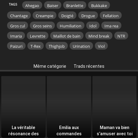
TAGS
Ahegao
Baiser
Branlette
Bukkake
Chantage
Creampie
Doigté
Drogue
Fellation
Gros cul
Gros seins
Humiliation
Idol
Ima rea
Imaria
Levrette
Maillot de bain
Mind break
NTR
Paizuri
T-Rex
Thighjob
Urination
Viol
Même catégorie
Trads récentes
La véritable
Emilia aux
Maman va bien
résonance des
commandes
s’amuser avec toi