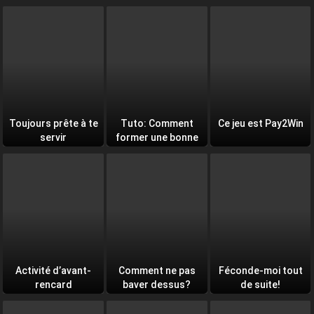
âmes
Toujours prête à te
Tuto: Comment
Ce jeu est Pay2Win
servir
former une bonne
équipe
Activité d’avant-
Comment ne pas
Féconde-moi tout
rencard
baver dessus?
de suite!