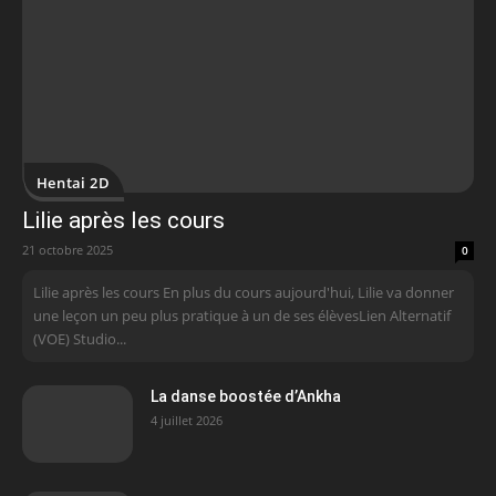
Hentai 2D
Lilie après les cours
21 octobre 2025
0
Lilie après les cours En plus du cours aujourd'hui, Lilie va donner
une leçon un peu plus pratique à un de ses élèvesLien Alternatif
(VOE) Studio...
La danse boostée d’Ankha
4 juillet 2026