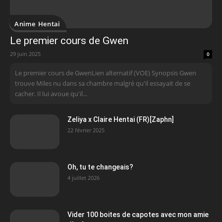
Anime Hentai
Le premier cours de Gwen
29 juin 2025
0
Le premier cours de GwenLien alternatif (VOE) Synopsis Gwen
trouve Miles nu dans sa chambre malgré qu'il essayait de se
cacher. Il lui avoue qu'il...
Zeliya x Claire Hentai (FR)[Zaphn]
22 février 2025
Oh, tu te changeais?
4 juillet 2026
Vider 100 boites de capotes avec mon amie