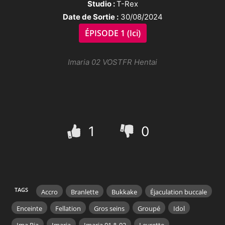
Studio :
T-Rex
Date de Sortie :
30/08/2024
ÉPISODE 1 (Ici)
Imaria 02 VOSTFR Hentai
1
0
TAGS
Accro
Branlette
Bukkake
Éjaculation buccale
Enceinte
Fellation
Gros seins
Groupé
Idol
Ima Ria
Imaria
Imaria 01 & 02
Levrette