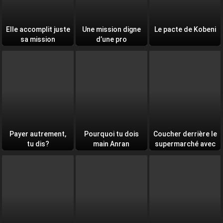
Elle accomplit juste
Une mission digne
Le pacte de Kobeni
sa mission
d’une pro
Payer autrement,
Pourquoi tu dois
Coucher derrière le
tu dis?
main Anran
supermarché avec
toi