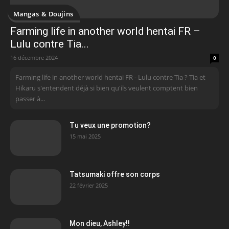
Mangas & Doujins
Farming life in another world hentai FR –
Lulu contre Tia...
16 décembre 2024
0
Farming life in another world hentai FR - Lulu contre Tia ? Tia et
Hikaru s'entendent déjà si bien qu'ils veulent comptent bien
passer à...
Tu veux une promotion?
15 mai 2025
Tatsumaki offre son corps
22 février 2025
Mon dieu, Ashley!!