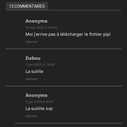
13 COMMENTAIRES
Anonyme
12 mai 2025 À 20h30
Moi j’arrive pas à télécharger le fichier pipi
réponse
Dabou
1 juin 2025 À 21h59
La suiiite
réponse
Anonyme
7 juin 2025 À 4h14
La suiiiite svp
réponse