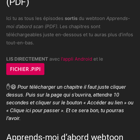
(PDF)
Ici tu as tous les épisodes
sortis
du webtoon
Apprends-
moi d’abord scan (PDF)
. Les chapitres sont
téléchargeables juste en-dessous et tu auras plus d’infos
tout-en-bas.
LIS DIRECTEMENT
avec
l’appli Android
et le
FICHIER .PIPI
✋😄
Pour télécharger un chapitre il faut juste cliquer
dessus. Puis sur la page qui s’ouvrira, attendre 10
secondes et cliquer sur le bouton « Accéder au lien » ou
« Clique ici pour passer ». Et ce sera bon, tu pourras
l’avoir.
Apprends-moi d’abord webtoon