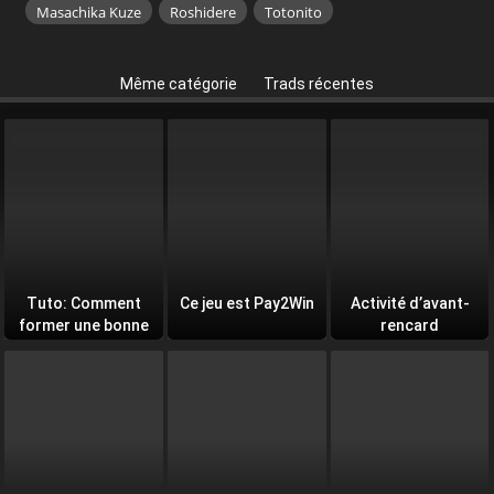
Masachika Kuze
Roshidere
Totonito
Même catégorie
Trads récentes
Tuto: Comment
Ce jeu est Pay2Win
Activité d’avant-
former une bonne
rencard
équipe