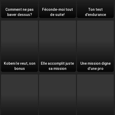
Comment ne pas
Féconde-moi tout
Ton test
baver dessus?
de suite!
d’endurance
quotidien
Kobeni le veut, son
Elle accomplit juste
Une mission digne
bonus
sa mission
d’une pro