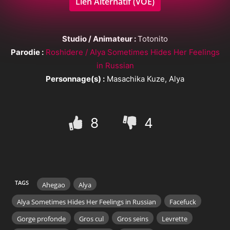
Lien Alternatif (VOE)
Studio / Animateur :
Totonito
Parodie :
Roshidere / Alya Sometimes Hides Her Feelings
in Russian
Personnage(s) :
Masachika Kuze, Alya
8
4
TAGS
Ahegao
Alya
Alya Sometimes Hides Her Feelings in Russian
Facefuck
Gorge profonde
Gros cul
Gros seins
Levrette