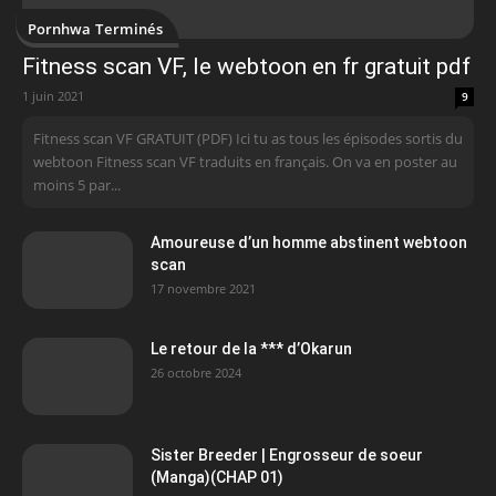
Pornhwa Terminés
Fitness scan VF, le webtoon en fr gratuit pdf
1 juin 2021
9
Fitness scan VF GRATUIT (PDF) Ici tu as tous les épisodes sortis du
webtoon Fitness scan VF traduits en français. On va en poster au
moins 5 par...
Amoureuse d’un homme abstinent webtoon
scan
17 novembre 2021
Le retour de la *** d’Okarun
26 octobre 2024
Sister Breeder | Engrosseur de soeur
(Manga)(CHAP 01)