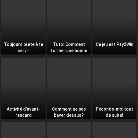
Toujours prête à te
Tuto: Comment
Ce jeu est Pay2Win
servir
former une bonne
équipe
Activité d’avant-
Comment ne pas
Féconde-moi tout
rencard
baver dessus?
de suite!