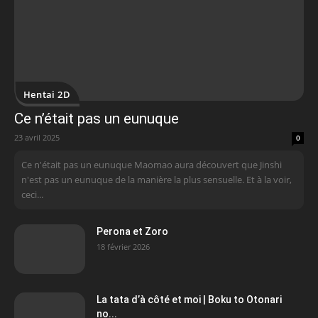
Hentai 2D
Ce n’était pas un eunuque
23 avril 2025
0
Ce n'était pas un eunuque Maomao aura découvert que Jinshi
n'est pas un eunuque de la manière la plus sensuelle. Et à la voir,
ceci...
Perona et Zoro
18 février 2026
La tata d’à côté et moi | Boku to Otonari
no...