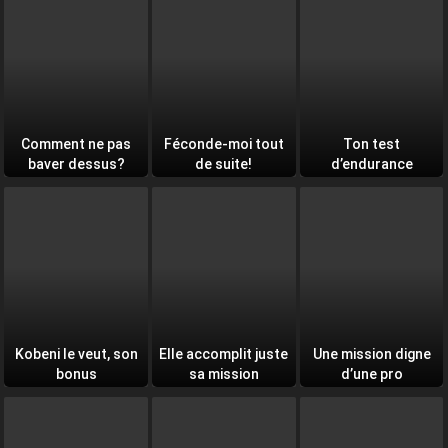
Comment ne pas
Féconde-moi tout
Ton test
baver dessus?
de suite!
d’endurance
quotidien
Kobeni le veut, son
Elle accomplit juste
Une mission digne
bonus
sa mission
d’une pro