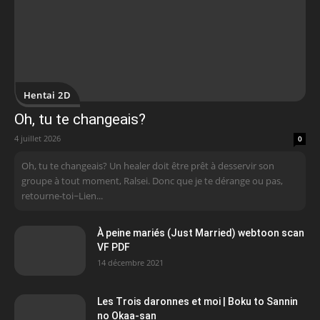
Hentai 2D
Oh, tu te changeais?
4 juillet 2026
0
Oh, tu te changeais? Un healer doit être prêt à desservir son
groupe à tout moment, Ralsei. Donc que je te dérange ou pas,
retourne-toi~Lien...
À peine mariés (Just Married) webtoon scan
VF PDF
14 décembre 2021
Les Trois daronnes et moi | Boku to Sannin
no Okaa-san