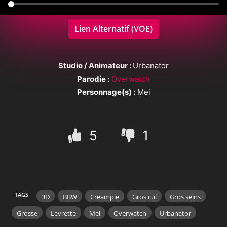
Lien Alternatif (VOE)
Studio / Animateur :
Urbanator
Parodie :
Overwatch
Personnage(s) :
Mei
5
1
TAGS
3D
BBW
Creampie
Gros cul
Gros seins
Grosse
Levrette
Mei
Overwatch
Urbanator