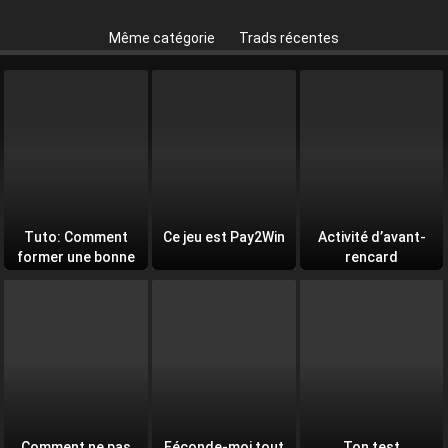
Même catégorie
Trads récentes
Tuto: Comment
Ce jeu est Pay2Win
Activité d’avant-
former une bonne
rencard
équipe
Comment ne pas
Féconde-moi tout
Ton test