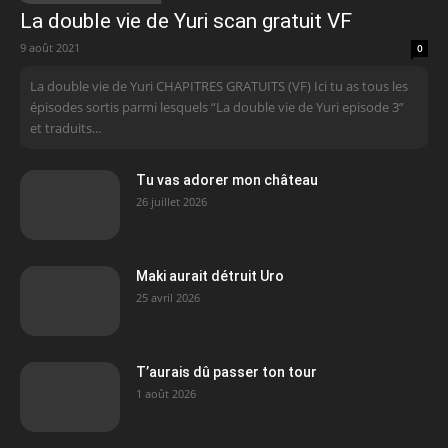
La double vie de Yuri scan gratuit VF
9 août 2021
0
La double vie de Yuri CHAPITRES GRATUITS (VF) Ici tu as tous les
épisodes sortis parmi lesquels “La double vie de Yuri episode 3”
et traduits...
Tu vas adorer mon château
26 juillet 2026
Maki aurait détruit Uro
25 avril 2026
T’aurais dû passer ton tour
1 août 2026