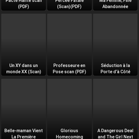
Pacte Hanté scan
Percée Fatale
Ma Femme, Fille
(PDF)
(Scan)(PDF)
Abandonnée
Un XY dans un
Professeure en
Séduction à la
monde XX (Scan)
Pose scan (PDF)
Porte d’à Côté
(PDF)
Belle-maman Vient
Glorious
A Dangerous Deal
La Première
Homecoming
and The Girl Next