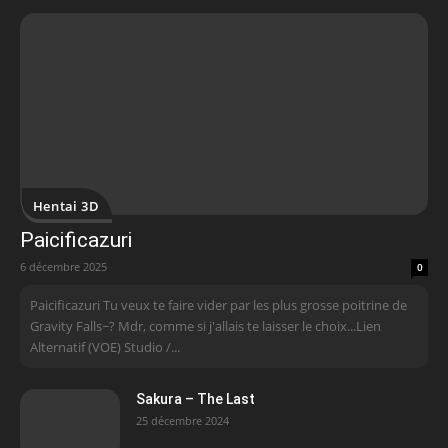
Hentai 3D
Paicificazuri
6 décembre 2025
0
Paicificazuri Tu veux te faire vider par les plus grosse poitrine de
Gravity Falls~? Mdr, comme si j'allais te laisser le choix...Lien
Alternatif (VOE) Studio /...
Sakura – The Last
25 décembre 2024