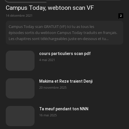
Campus Today, webtoon scan VF
14 décembre 2021
2
Campus Today scan GRATUIT (VF) Ici tu as tous les
épisodes sortis du webtoon Campus Today traduits en français.
Les chapitres sont téléchargeables juste en-dessous et tu...
cours particuliers scan pdf
4 mai 2021
Makima et Reze traient Denji
20 novembre 2025
Ta meuf pendant ton NNN
16 mai 2025