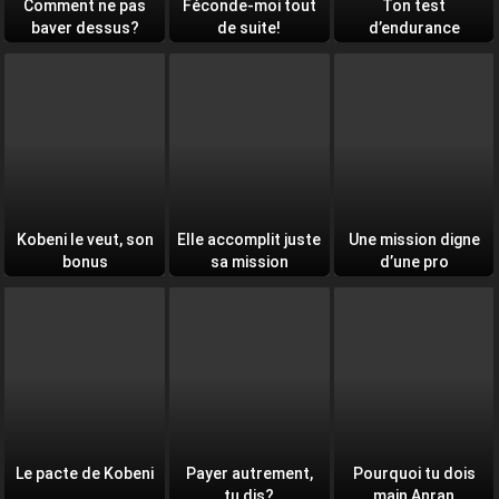
Comment ne pas
Féconde-moi tout
Ton test
baver dessus?
de suite!
d’endurance
quotidien
Kobeni le veut, son
Elle accomplit juste
Une mission digne
bonus
sa mission
d’une pro
Le pacte de Kobeni
Payer autrement,
Pourquoi tu dois
tu dis?
main Anran