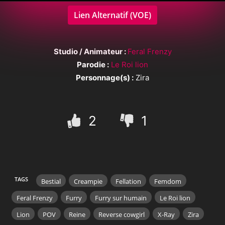
Lien Alternatif (VOE)
Studio / Animateur :
Feral Frenzy
Parodie :
Le Roi lion
Personnage(s) :
Zira
2
1
TAGS
Bestial
Creampie
Fellation
Femdom
Feral Frenzy
Furry
Furry sur humain
Le Roi lion
Lion
POV
Reine
Reverse cowgirl
X-Ray
Zira