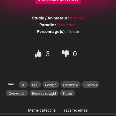
Studio / Animateur :
Kreamu
Parodie :
Overwatch
Personnage(s) :
Tracer
3
0
TAGS
3D
BBC
Cowgirl
Creampie
Kreamu
Overwatch
Reverse cowgirl
Tracer
Même catégorie
Trads récentes