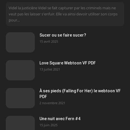
Videl la justicière Videl se fait capturer par les criminels mais ne
veut pas les laisser s'enfuir. Elle va ainsi devoir utiliser son corps
pour...
Sucer ou se faire sucer?
15 avril 2025
Love Square Webtoon VF PDF
13 juillet 2021
À ses pieds (Falling For Her) le webtoon VF
PDF
2 novembre 2021
Une nuit avec Fern #4
15 juin 2025