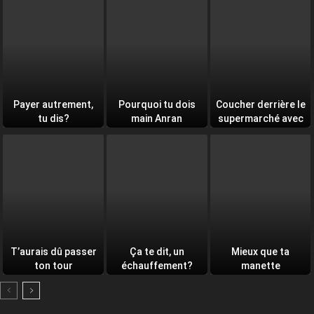
Payer autrement,
Pourquoi tu dois
Coucher derrière le
tu dis?
main Anran
supermarché avec
toi
T’aurais dû passer
Ça te dit, un
Mieux que ta
ton tour
échauffement?
manette