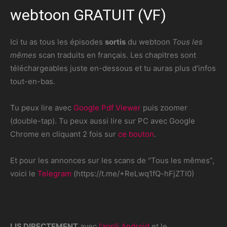
webtoon GRATUIT (VF)
Ici tu as tous les épisodes
sortis
du webtoon
Tous les
mêmes
scan traduits en français. Les chapitres sont
téléchargeables juste en-dessous et tu auras plus d’infos
tout-en-bas.
Tu peux lire avec
Google Pdf Viewer
puis zoomer
(double-tap). Tu peux aussi lire sur PC avec Google
Chrome en cliquant 2 fois sur
ce bouton
.
Et pour les annonces sur les scans de “Tous les mêmes”,
voici le
Telegram
(https://t.me/+ReLwq1fQ-hFjZTI0)
LIS DIRECTEMENT
avec
l’appli Android
et le