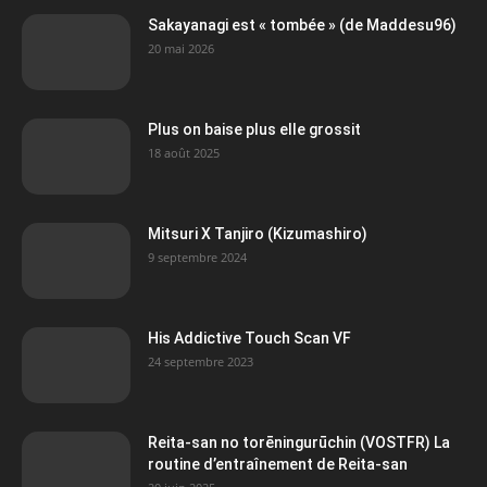
Sakayanagi est « tombée » (de Maddesu96)
20 mai 2026
Plus on baise plus elle grossit
18 août 2025
Mitsuri X Tanjiro (Kizumashiro)
9 septembre 2024
His Addictive Touch Scan VF
24 septembre 2023
Reita-san no torēningurūchin (VOSTFR) La
routine d’entraînement de Reita-san