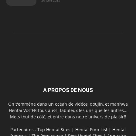
20 juin 2025
A PROPOS DE NOUS
On t'emmène dans un océan de vidéos, doujin, et manhwa
Hentai VostFR tous aussi fabuleux les uns que les autres...
Mets tout de côté, et entre dans notre univers de plaisir!!
Partenaires :
Top Hentai Sites
|
Hentai Porn List
|
Hentai
français
|
The Porn couch
|
Best Hentai Sites
|
Annuaire