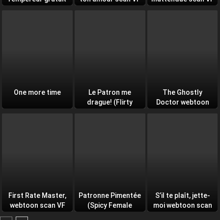
scan VF (On the
(A spoonful of your
(CEO’s sudden
Emperor’s Lap)
love VF)
proposal VF)
One more time
Le Patron me
The Ghostly
drague! (Flirty
Doctor webtoon
Boss, No) webtoon
scan VF (ZIP)
scan VF
First Rate Master,
Patronne Pimentée
S’il te plaît, jette-
webtoon scan VF
(Spicy Female
moi webtoon scan
Boss) webtoon
VF