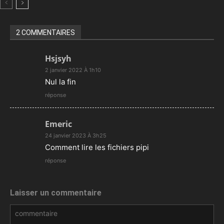
scan VF
2 COMMENTAIRES
Hsjsyh
2 janvier 2022 À 1h10
Nul la fin
réponse
Emeric
24 janvier 2023 À 3h25
Comment lire les fichiers pipi
réponse
Laisser un commentaire