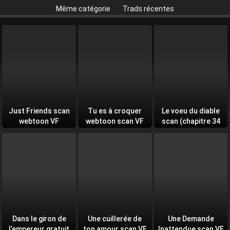
Même catégorie
Trads récentes
Just Friends scan
Tu es à croquer
Le voeu du diable
webtoon VF
webtoon scan VF
scan (chapitre 34
et +)
Dans le giron de
Une cuillerée de
Une Demande
l’empereur gratuit
ton amour scan VF
Inattendue scan VF