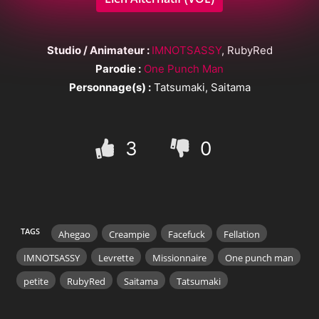
Studio / Animateur :
IMNOTSASSY
, RubyRed
Parodie :
One Punch Man
Personnage(s) :
Tatsumaki, Saitama
3
0
TAGS
Ahegao
Creampie
Facefuck
Fellation
IMNOTSASSY
Levrette
Missionnaire
One punch man
petite
RubyRed
Saitama
Tatsumaki