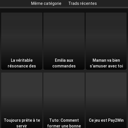
Même catégorie
Trads récentes
La véritable
Emilia aux
Maman va bien
résonance des
commandes
s’amuser avec toi
âmes
Toujours prête à te
Tuto: Comment
Ce jeu est Pay2Win
servir
former une bonne