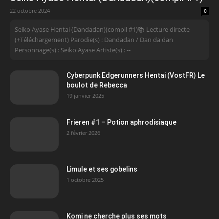
22 octobre 2024
0
Seiko Ayase Hentai (Dandadan)(compil #1)📚 Lecture directe
(+Téléchargement) Parodie(s) : Dandadan / Dan da dan
Personnage(s) : Seiko Ayase Artiste(s) : --
Cyberpunk Edgerunners Hentai (VostFR) Le
boulot de Rebecca
19 janvier 2025
Frieren #1 – Potion aphrodisiaque
2 février 2026
Limule et ses gobelins
1 octobre 2025
Komi ne cherche plus ses mots