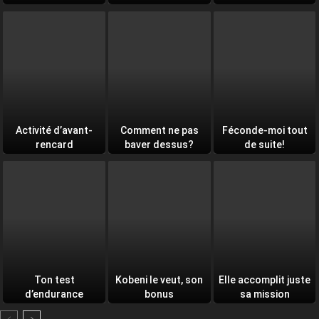
équipe
Activité d’avant-
Comment ne pas
Féconde-moi tout
rencard
baver dessus?
de suite!
Ton test
Kobeni le veut, son
Elle accomplit juste
d’endurance
bonus
sa mission
quotidien