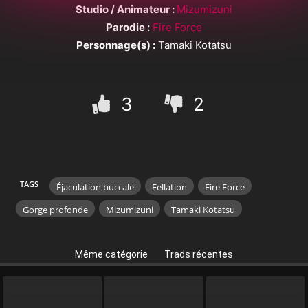
Studio / Animateur :
Mizumizuni
Parodie :
Fire Force
Personnage(s) :
Tamaki Kotatsu
3
2
TAGS
Éjaculation buccale
Fellation
Fire Force
Gorge profonde
Mizumizuni
Tamaki Kotatsu
Même catégorie
Trads récentes