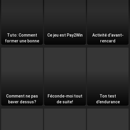
Tuto: Comment
Ce jeu est Pay2Win
Activité d’avant-
former une bonne
rencard
équipe
Comment ne pas
Féconde-moi tout
Ton test
baver dessus?
de suite!
d’endurance
quotidien