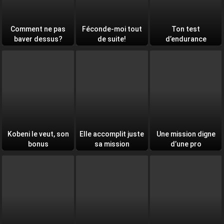
Comment ne pas
Féconde-moi tout
Ton test
baver dessus?
de suite!
d’endurance
quotidien
Kobeni le veut, son
Elle accomplit juste
Une mission digne
bonus
sa mission
d’une pro