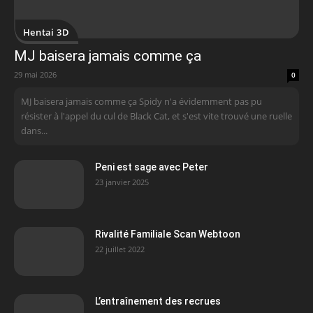
Hentai 3D
MJ baisera jamais comme ça
29 mai 2026
0
MJ baisera jamais comme ça Spidy n'a évidemment pas pu
résister à l'appel du cul de Black Cat, et s'est vite trouvé une ruelle
dans...
Peni est sage avec Peter
23 janvier 2025
Rivalité Familiale Scan Webtoon
22 juillet 2022
L’entraînement des recrues