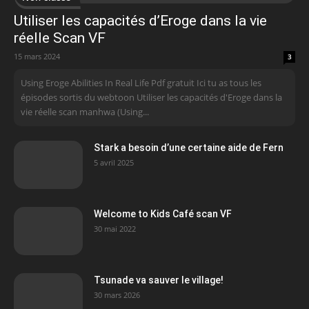
Utiliser les capacités d’Eroge dans la vie
réelle Scan VF
15 mars 2024
3
Using Eroge Abilities In Real Life Pdf gratuit Ici tu as tous les
épisodes sortis du webtoon Utiliser les capacités d'Eroge dans la
vie réelle scan manhwa (Using...
Stark a besoin d’une certaine aide de Fern
5 avril 2025
Welcome to Kids Café scan VF
30 mai 2022
Tsunade va sauver le village!
30 mars 2026