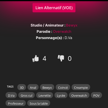
Lien Alternatif (VOE)
Studio / Animateur :
Bewyx
Parodie :
Overwatch
Personnage(s) :
D.Va
4
0
TAGS
3D
Anal
Bewyx
Coincé
Creampie
D.Va
Gros cul
Levrette
Lycée
Overwatch
POV
Professeur
Sous la table