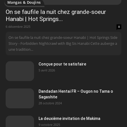
Mangas & Doujins
On se faufile la nuit chez grande-soeur
Hanabi | Hot Springs...
6 décembre 2025
0
On se faufile la nuit chez grande-soeur Hanabi | Hot Springs Side
Story - Forbidden Nightcrawl with Big Sis Hanabi Cette auberge a
une tradition...
Conçue pour te satisfaire
5 avril 2026
Dandadan Hentai FR – Ougon no Tama o
Sagashite
28 octobre 2024
La deuxième invitation de Makima
9 octobre 2025