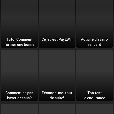
Tuto: Comment
Ce jeu est Pay2Win
Activité d’avant-
former une bonne
rencard
équipe
Comment ne pas
Féconde-moi tout
Ton test
baver dessus?
de suite!
d’endurance
quotidien