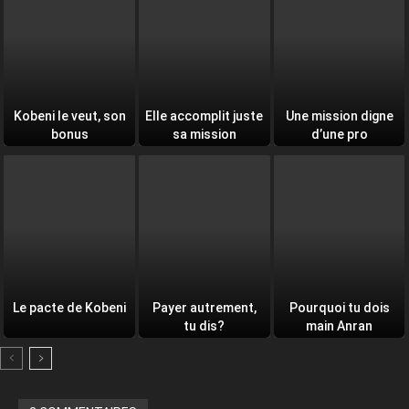
Kobeni le veut, son
Elle accomplit juste
Une mission digne
bonus
sa mission
d’une pro
Le pacte de Kobeni
Payer autrement,
Pourquoi tu dois
tu dis?
main Anran