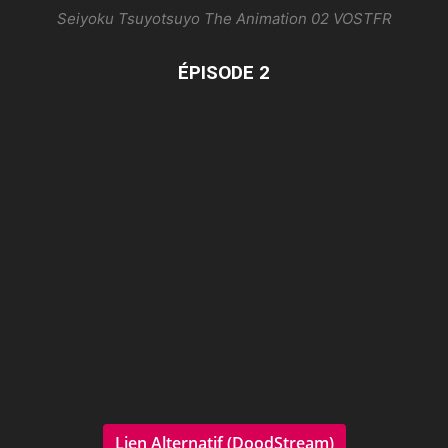
Seiyoku Tsuyotsuyo The Animation 02 VOSTFR
ÉPISODE 2
Lien Alternatif (DoodStream)