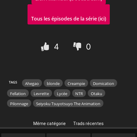
Tous les épisodes de la série (ici)
4
0
TAGS
Ahegao
blonde
Creampie
Domication
Fellation
Levrette
Lycée
NTR
Otaku
Pilonnage
Seiyoku Tsuyotsuyo The Animation
Même catégorie
Trads récentes