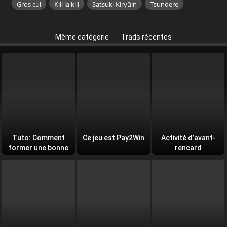
Gros cul
Kill la kill
Satsuki Kiryūin
Tsundere
Même catégorie
Trads récentes
Tuto: Comment
Ce jeu est Pay2Win
Activité d’avant-
former une bonne
rencard
équipe