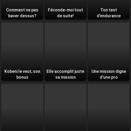
Comment ne pas
Féconde-moi tout
Ton test
baver dessus?
de suite!
d’endurance
quotidien
Kobeni le veut, son
Elle accomplit juste
Une mission digne
bonus
sa mission
d’une pro