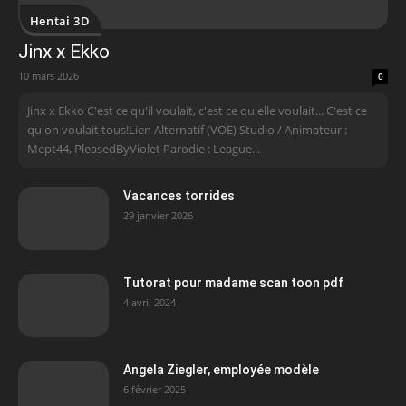
Hentai 3D
Jinx x Ekko
10 mars 2026
0
Jinx x Ekko C'est ce qu'il voulait, c'est ce qu'elle voulait... C'est ce
qu'on voulait tous!Lien Alternatif (VOE) Studio / Animateur :
Mept44, PleasedByViolet Parodie : League...
Vacances torrides
29 janvier 2026
Tutorat pour madame scan toon pdf
4 avril 2024
Angela Ziegler, employée modèle
6 février 2025