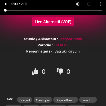
Lien Alternatif (VOE)
Studio / Animateur :
DragonBreath
Parodie :
Kill la kill
Personnage(s) :
Satsuki Kiryūin
0
0
TAGS
Cowgirl
Creampie
DragonBreath
Femdom