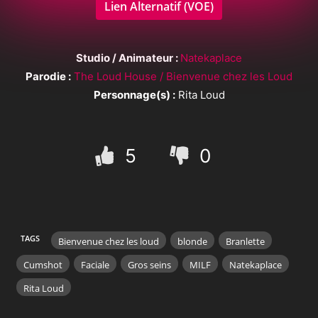
Lien Alternatif (VOE)
Studio / Animateur :
Natekaplace
Parodie :
The Loud House / Bienvenue chez les Loud
Personnage(s) :
Rita Loud
5
0
TAGS
Bienvenue chez les loud
blonde
Branlette
Cumshot
Faciale
Gros seins
MILF
Natekaplace
Rita Loud