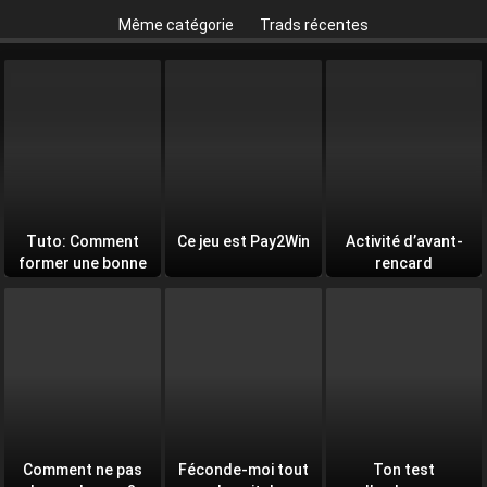
Même catégorie
Trads récentes
Tuto: Comment
Ce jeu est Pay2Win
Activité d’avant-
former une bonne
rencard
équipe
Comment ne pas
Féconde-moi tout
Ton test