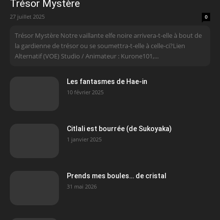
Trésor Mystère
27 juillet 2025
0
Trésor Mystère Notre vaillante elfe noire arrivera-t-elle à bout de
la gardienne de trésor ou se soumettra-t-elle à celle-ci?Lien
Alternatif (VOE) Studio / Animateur : Kurone101,...
Les fantasmes de Hae-in
10 février 2025
Citlali est bourrée (de Sukoyaka)
1 janvier 2025
Prends mes boules… de cristal
31 mai 2026