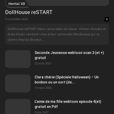
Hentai 3D
DollHouse reSTART
5 novembre 2024
0
DollHouse reSTART Deux camarades de classe : Koharu Kosaka et
Ruka Kisaki, rendent visite à leur camarade (Morikawa) qui se
cloitre chez lui de peur...
Seconde Jeunesse webtoon scan 3 (et +)
gratuit
20 août 2021
Clara chérie (Spéciale Halloween) – Un
bonbon ou un sort (de...
19 mars 2026
L’amie de ma fille webtoon episode 4(et)
gratuit en Pdf
4 mai 2021