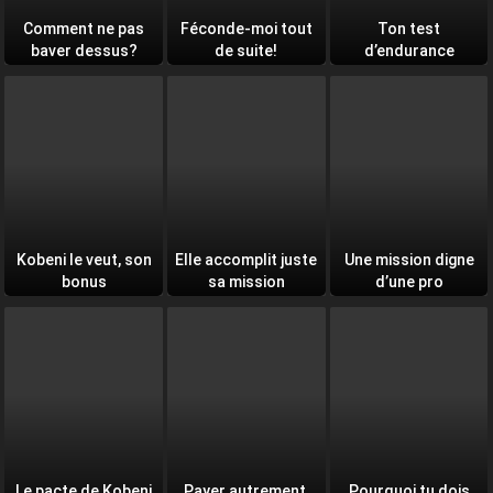
Comment ne pas
Féconde-moi tout
Ton test
baver dessus?
de suite!
d’endurance
quotidien
Kobeni le veut, son
Elle accomplit juste
Une mission digne
bonus
sa mission
d’une pro
Le pacte de Kobeni
Payer autrement,
Pourquoi tu dois