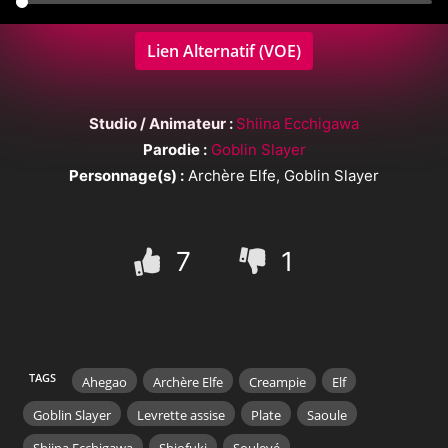
Lien Alternatif (VOE)
Studio / Animateur :
Shiina Ecchigawa
Parodie :
Goblin Slayer
Personnage(s) :
Archère Elfe, Goblin Slayer
7
1
TAGS
Ahegao
Archère Elfe
Creampie
Elf
Goblin Slayer
Levrette assise
Plate
Saoule
Shiina Ecchigawa
Shiofuki
Soulevé