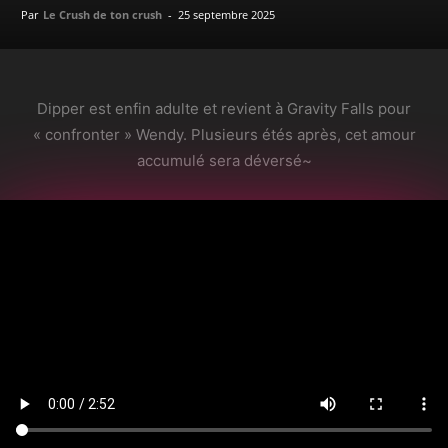
Par
Le Crush de ton crush
-
25 septembre 2025
Dipper est enfin adulte et revient à Gravity Falls pour
« confronter » Wendy. Plusieurs étés après, cet amour
accumulé sera déversé~