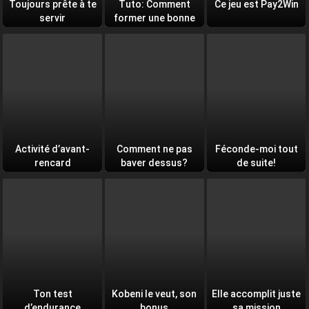
Toujours prête à te
Tuto: Comment
Ce jeu est Pay2Win
servir
former une bonne
équipe
Activité d’avant-
Comment ne pas
Féconde-moi tout
rencard
baver dessus?
de suite!
Ton test
Kobeni le veut, son
Elle accomplit juste
d’endurance
bonus
sa mission