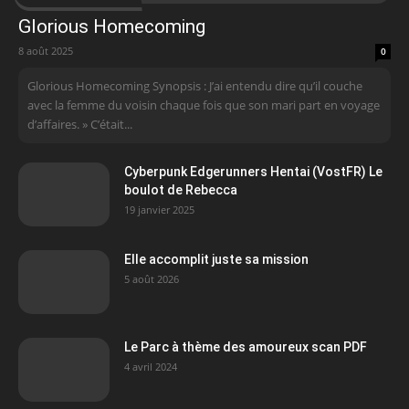
Glorious Homecoming
8 août 2025
0
Glorious Homecoming Synopsis : J’ai entendu dire qu’il couche
avec la femme du voisin chaque fois que son mari part en voyage
d’affaires. » C’était...
Cyberpunk Edgerunners Hentai (VostFR) Le
boulot de Rebecca
19 janvier 2025
Elle accomplit juste sa mission
5 août 2026
Le Parc à thème des amoureux scan PDF
4 avril 2024