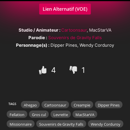
Lien Alternatif (VOE)
Studio / Animateur :
Cartoonsaur
, MacStarVA
Parodie :
Souvenirs de Gravity Falls
Personnage(s) :
Dipper Pines, Wendy Corduroy
4
1
TAGS
Ahegao
Cartoonsaur
Creampie
Dipper Pines
Fellation
Gros cul
Levrette
MacStarVA
Missionnaire
Souvenirs de Gravity Falls
Wendy Corduroy