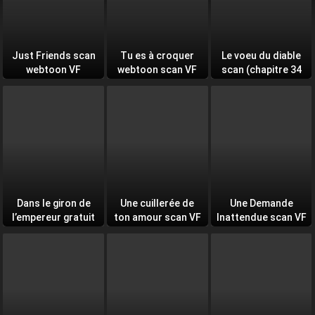
Just Friends scan
Tu es à croquer
Le voeu du diable
webtoon VF
webtoon scan VF
scan (chapitre 34
et +)
Dans le giron de
Une cuillerée de
Une Demande
l’empereur gratuit
ton amour scan VF
Inattendue scan VF
scan VF (On the
(A spoonful of your
(CEO’s sudden
Emperor’s Lap)
love VF)
proposal VF)