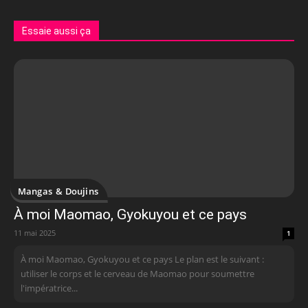
Essaie aussi ça
Mangas & Doujins
À moi Maomao, Gyokuyou et ce pays
11 mai 2025
1
À moi Maomao, Gyokuyou et ce pays Le plan est le suivant :
utiliser le corps et le cerveau de Maomao pour soumettre
l'impératrice...