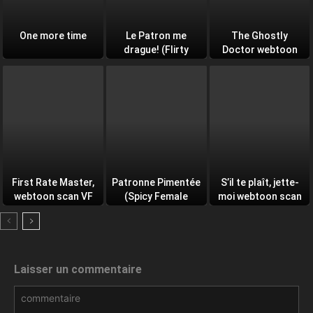
One more time
Le Patron me
The Ghostly
drague! (Flirty
Doctor webtoon
Boss, No) webtoon
scan VF (ZIP)
scan VF
First Rate Master,
Patronne Pimentée
S’il te plaît, jette-
webtoon scan VF
(Spicy Female
moi webtoon scan
Boss) webtoon
VF
scan VF
Laisser un commentaire