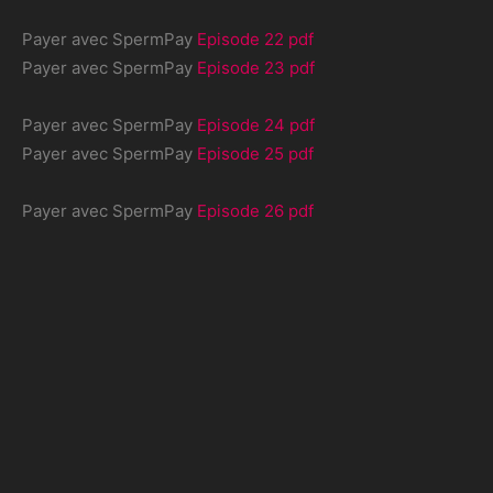
Payer avec SpermPay
Episode 22 pdf
Payer avec SpermPay
Episode 23 pdf
Payer avec SpermPay
Episode 24 pdf
Payer avec SpermPay
Episode 25 pdf
Payer avec SpermPay
Episode 26 pdf