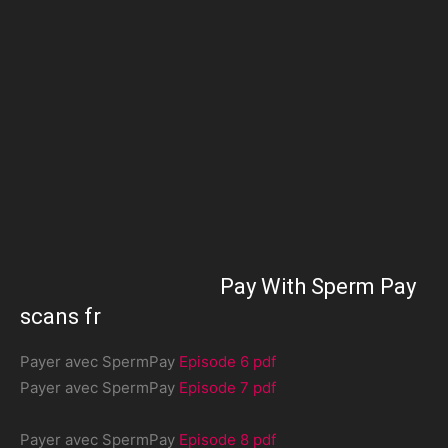
Pay With Sperm Pay
scans fr
Payer avec SpermPay
Episode 6 pdf
Payer avec SpermPay
Episode 7 pdf
Payer avec SpermPay
Episode 8 pdf