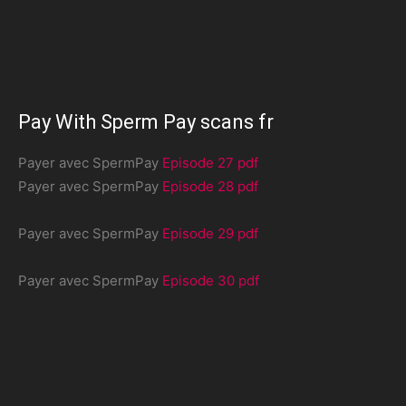
Pay With Sperm Pay scans fr
Payer avec SpermPay
Episode 27 pdf
Payer avec SpermPay
Episode 28 pdf
Payer avec SpermPay
Episode 29 pdf
Payer avec SpermPay
Episode 30 pdf