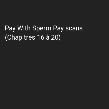
Pay With Sperm Pay scans
(Chapitres 16 à 20)