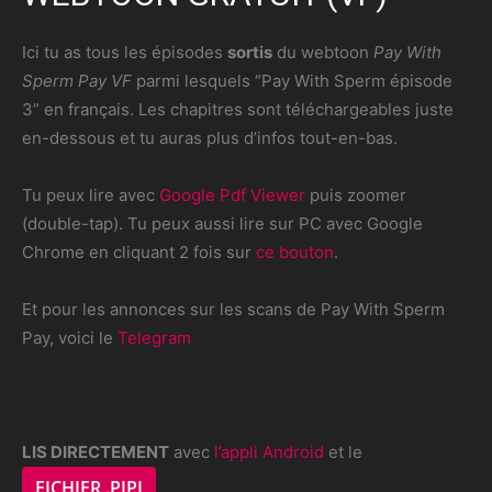
Ici tu as tous les épisodes
sortis
du webtoon
Pay With
Sperm Pay VF
parmi lesquels “Pay With Sperm épisode
3” en français. Les chapitres sont téléchargeables juste
en-dessous et tu auras plus d’infos tout-en-bas.
Tu peux lire avec
Google Pdf Viewer
puis zoomer
(double-tap). Tu peux aussi lire sur PC avec Google
Chrome en cliquant 2 fois sur
ce bouton
.
Et pour les annonces sur les scans de Pay With Sperm
Pay, voici le
Telegram
LIS DIRECTEMENT
avec
l’appli Android
et le
FICHIER .PIPI