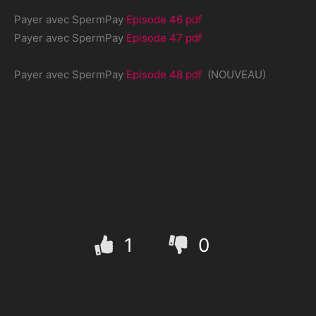
Payer avec SpermPay
Episode 46 pdf
Payer avec SpermPay
Episode 47 pdf
Payer avec SpermPay
Episode 48 pdf
(NOUVEAU)
1
0