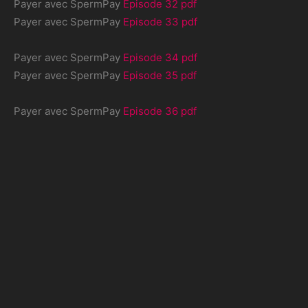
Payer avec SpermPay
Episode 32 pdf
Payer avec SpermPay
Episode 33 pdf
Payer avec SpermPay
Episode 34 pdf
Payer avec SpermPay
Episode 35 pdf
Payer avec SpermPay
Episode 36 pdf