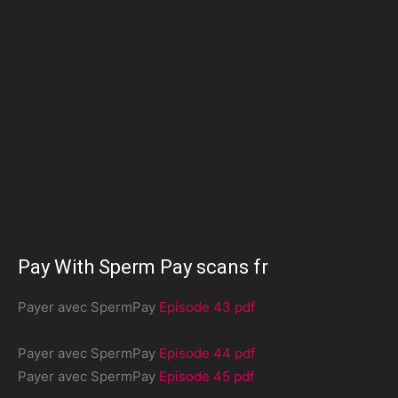
Pay With Sperm Pay scans fr
Payer avec SpermPay
Episode 43 pdf
Payer avec SpermPay
Episode 44 pdf
Payer avec SpermPay
Episode 45 pdf