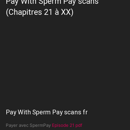
Pay With Sperm Pay scans
(Chapitres 21 à XX)
Pay With Sperm Pay scans fr
Payer avec SpermPay
Episode 21 pdf