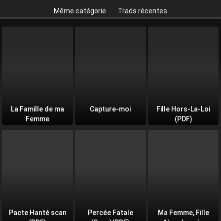
Même catégorie
Trads récentes
La Famille de ma
Capture-moi
Fille Hors-La-Loi
Femme
(PDF)
Pacte Hanté scan
Percée Fatale
Ma Femme, Fille