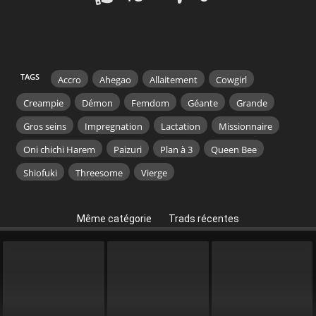
TAGS
Accro
Ahegao
Allaitement
Cowgirl
Creampie
Démon
Femdom
Géante
Grande
Gros seins
Impregnation
Lactation
Missionnaire
Oni chichi Harem
Paizuri
Plan à 3
Queen Bee
Shiofuki
Threesome
Vierge
Même catégorie
Trads récentes