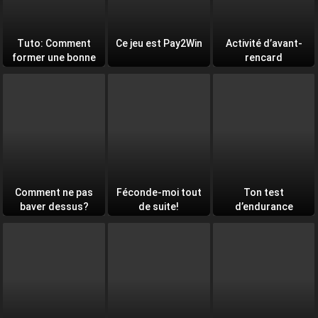
Tuto: Comment
Ce jeu est Pay2Win
Activité d’avant-
former une bonne
rencard
équipe
Comment ne pas
Féconde-moi tout
Ton test
baver dessus?
de suite!
d’endurance
quotidien