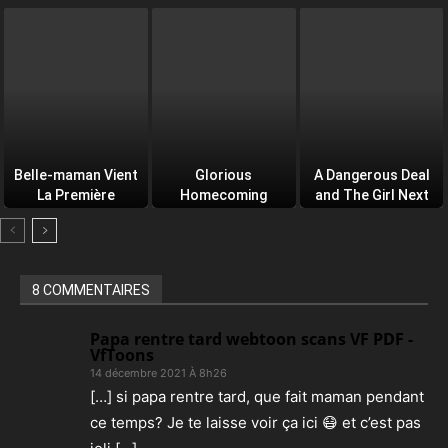
(PDF)
Belle-maman Vient
Glorious
A Dangerous Deal
La Première
Homecoming
and The Girl Next
Door
8 COMMENTAIRES
Papa rentre tard webtoon scans VF PDF -
VfToons
14 décembre 2021 À 8h26
[…] si papa rentre tard, que fait maman pendant
ce temps? Je te laisse voir ça ici 😷 et c’est pas