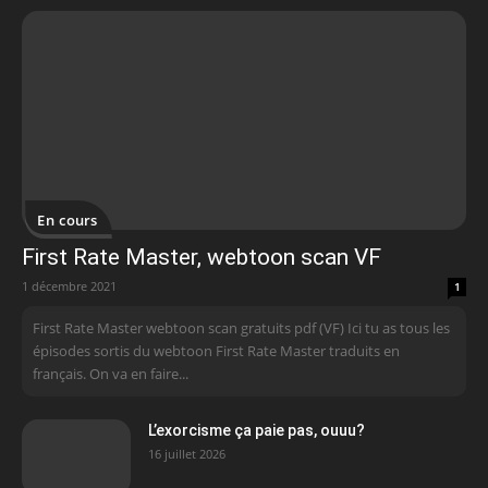
En cours
First Rate Master, webtoon scan VF
1 décembre 2021
1
First Rate Master webtoon scan gratuits pdf (VF) Ici tu as tous les
épisodes sortis du webtoon First Rate Master traduits en
français. On va en faire...
L’exorcisme ça paie pas, ouuu?
16 juillet 2026