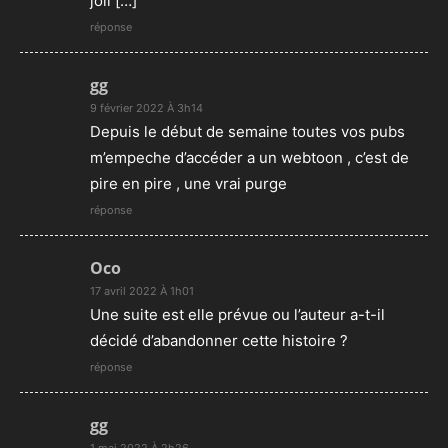
joli […]
réponse
gg
9 février 2022 À 3h14
Depuis le début de semaine toutes vos pubs
m’empeche d’accéder a un webtoon , c’est de
pire en pire , une vrai purge
réponse
Oco
17 avril 2022 À 1h01
Une suite est elle prévue ou l’auteur a-t-il
décidé d’abandonner cette histoire ?
réponse
gg
1 mai 2022 À 2h26