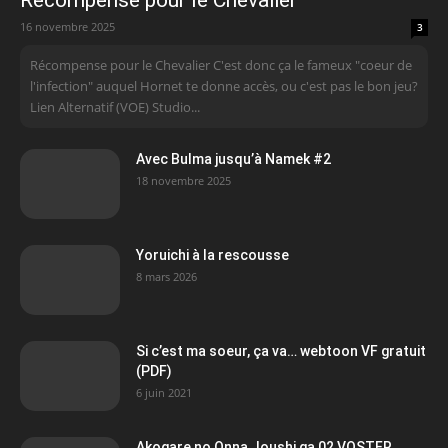
Récompense pour le Chevalier
16 novembre 2025
3
Récompense pour le Chevalier C'est donc ça le fameux "coeur de
l'infection" auquel Hornet te donne accès, ou c'est pas le bon jeu?
Lien Alternatif (VOE) Studio...
Avec Bulma jusqu’à Namek #2
18 novembre 2025
Yoruichi à la rescousse
8 mars 2026
Si c’est ma soeur, ça va… webtoon VF gratuit
(PDF)
6 juin 2021
Akogare no Onna Joushi ga 02 VOSTFR