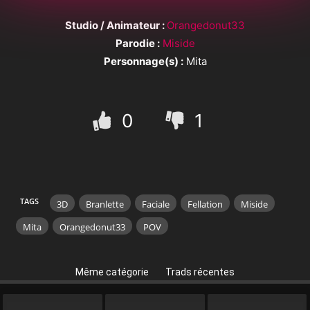
Studio / Animateur :
Orangedonut33
Parodie :
Miside
Personnage(s) :
Mita
0
1
TAGS
3D
Branlette
Faciale
Fellation
Miside
Mita
Orangedonut33
POV
Même catégorie
Trads récentes