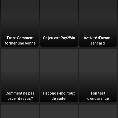
Tuto: Comment
Ce jeu est Pay2Win
Activité d’avant-
former une bonne
rencard
équipe
Comment ne pas
Féconde-moi tout
Ton test
baver dessus?
de suite!
d’endurance
quotidien