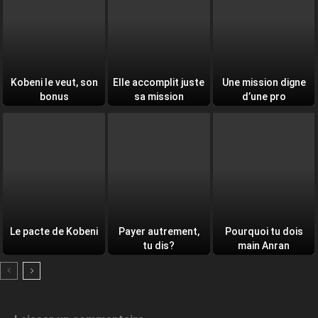
Kobeni le veut, son
Elle accomplit juste
Une mission digne
bonus
sa mission
d’une pro
Le pacte de Kobeni
Payer autrement,
Pourquoi tu dois
tu dis?
main Anran