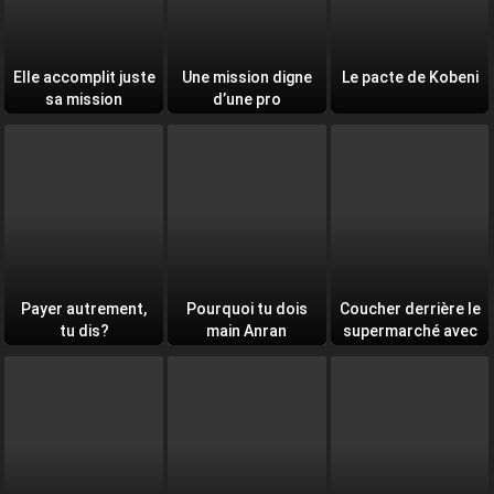
Elle accomplit juste
Une mission digne
Le pacte de Kobeni
sa mission
d’une pro
Payer autrement,
Pourquoi tu dois
Coucher derrière le
tu dis?
main Anran
supermarché avec
toi