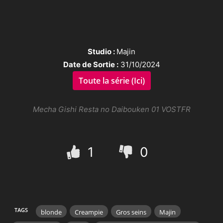
Studio :
Majin
Date de Sortie :
31/10/2024
Toute la série (Ici)
Mecha Gishi Resta no Daibouken 01 VOSTFR
1
0
TAGS
blonde
Creampie
Gros seins
Majin