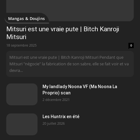
Mangas & Doujins
Mitsuri est une vraie pute | Bitch Kanroji
Mitsuri
18 septembre 2025
0
Mitsuri est une vraie pute | Bitch Kanroji Mitsuri Pendant que
Mitsuri "négocie" la fabrication de son sabre, elle se fait voir et va
devra...
My landlady Noona VF (Ma Noona La
Proprio) scan
2 décembre 2021
Les Huntrix en été
20 juillet 2026