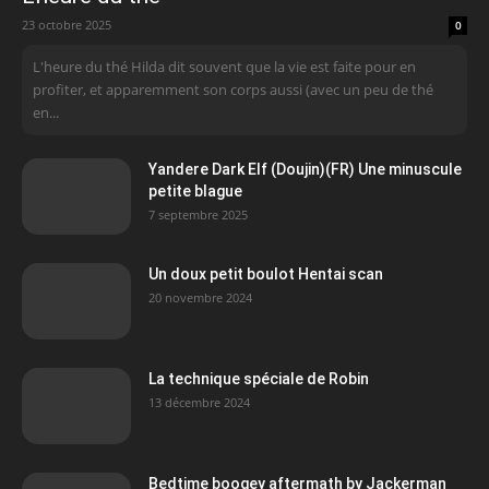
23 octobre 2025
0
L'heure du thé Hilda dit souvent que la vie est faite pour en
profiter, et apparemment son corps aussi (avec un peu de thé
en...
Yandere Dark Elf (Doujin)(FR) Une minuscule
petite blague
7 septembre 2025
Un doux petit boulot Hentai scan
20 novembre 2024
La technique spéciale de Robin
13 décembre 2024
Bedtime boogey aftermath by Jackerman