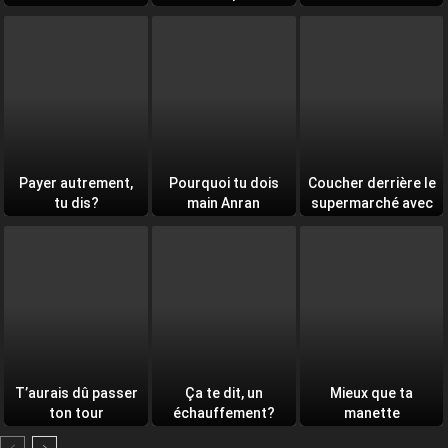
Payer autrement,
Pourquoi tu dois
Coucher derrière le
tu dis?
main Anran
supermarché avec
toi
T’aurais dû passer
Ça te dit, un
Mieux que ta
ton tour
échauffement?
manette