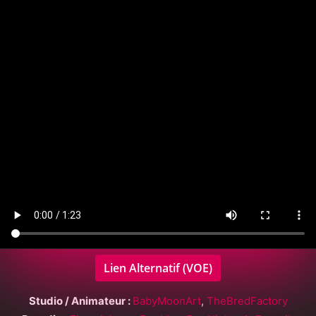
Lien Alternatif (VOE)
Studio / Animateur :
BabyMoonArt
,
TheBredFactory