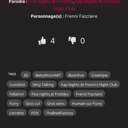
Parodie :
Five nights at Freddys
,
Fap Nights At Frenni’s
Night Club
Personnage(s) :
Frenni Fazclaire
4
0
TAGS
3D
BabyMoonART
Backshot
Creampie
Cumshot
Dirty Talking
Fap Nights At Frenni's Night Club
Fellation
Five nights at Freddys
Frenni Fazclaire
Furry
Gros cul
Gros seins
Humain sur Furry
Levrette
POV
TheBredFactory