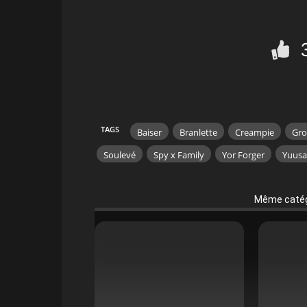
TAGS
Baiser
Branlette
Creampie
Gro
Soulevé
Spy x Family
Yor Forger
Yuusa
Même catég