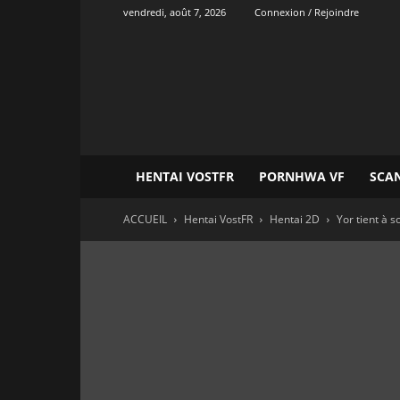
vendredi, août 7, 2026
Connexion / Rejoindre
Onvatrad
Hentai
HENTAI VOSTFR
PORNHWA VF
SCA
ACCUEIL
Hentai VostFR
Hentai 2D
Yor tient à s