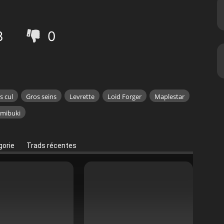
3
0
s cul
Gros seins
Levrette
Loid Forger
Maplestar
mibuki
orie
Trads récentes