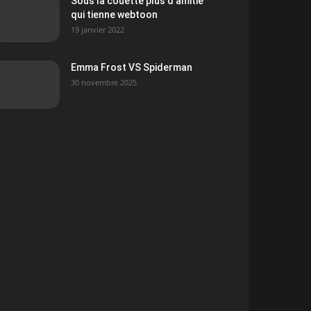
Sous la couette plus d’amitié
qui tienne webtoon
19 janvier 2022
Emma Frost VS Spiderman
30 novembre 2025