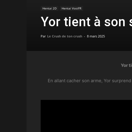
Hentai 2D
Hentai VostFR
Yor tient à son 
Par
Le Crush de ton crush
-
8 mars 2025
Yor t
En allant cacher son arme, Yor surprend L