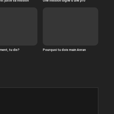
lit juste sa mission
Une mission digne d’une pro
ment, tu dis?
Pourquoi tu dois main Anran