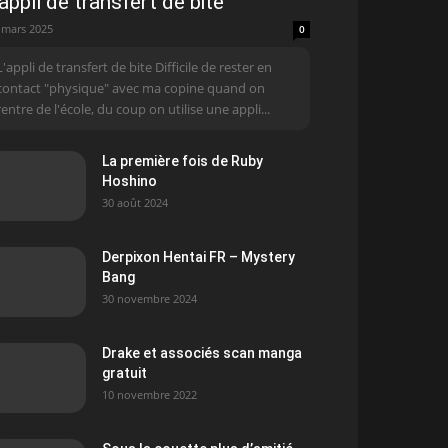
’appli de transfert de bite
 mars 2025
0
L'appli de transfert de bite Difficile de rester en
contact "physique" avec ma copine quand on
rentre de l'école, du coup on utilise une appli...
La première fois de Ruby
Hoshino
30 août 2024
Derpixon Hentai FR – Mystery
Bang
30 novembre 2024
Drake et associés scan manga
gratuit
10 novembre 2022