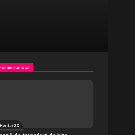
Essaie aussi ça
Hentai 2D