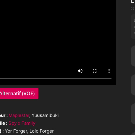
L
27
Alternatif (VOE)
ur :
Maplestar
, Yuusamibuki
ie :
Spy x Family
 :
Yor Forger, Loid Forger