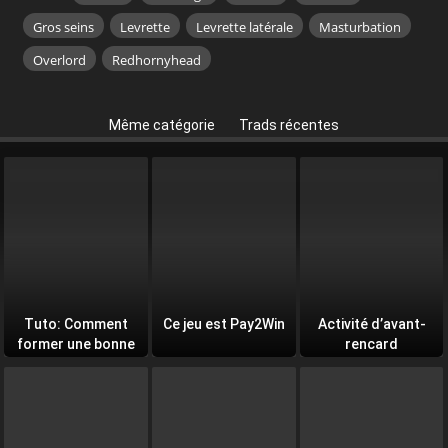
Gros seins
Levrette
Levrette latérale
Masturbation
Overlord
Redhornyhead
Même catégorie
Trads récentes
Tuto: Comment
Ce jeu est Pay2Win
Activité d’avant-
former une bonne
rencard
équipe