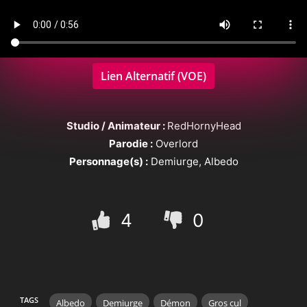
Lien Alternatif (VOE)
Studio / Animateur :
RedHornyHead
Parodie :
Overlord
Personnage(s) :
Demiurge, Albedo
4
0
TAGS
Albedo
Demiurge
Démon
Gros cul