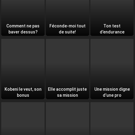
Comment ne pas
Féconde-moi tout
Ton test
baver dessus?
de suite!
d’endurance
quotidien
Kobeni le veut, son
Elle accomplit juste
Une mission digne
bonus
sa mission
d’une pro